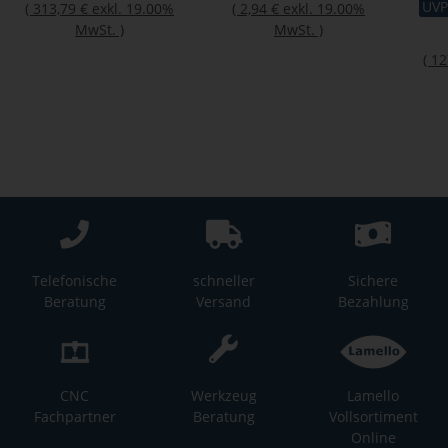
UVP
(
313,79 €
exkl. 19.00%
(
2,94 €
exkl. 19.00%
MwSt.
)
MwSt.
)
(
12
Telefonische
schneller
Sichere
Beratung
Versand
Bezahlung
CNC
Werkzeug
Lamello
Fachpartner
Beratung
Vollsortiment
Online