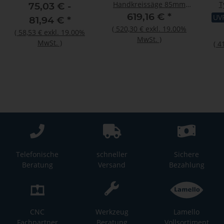
Handkreissäge 85mm
T
75,03 € -
2x18V mit Bluetooth
619,16 €
*
UV
81,94 €
*
(ohne Akku, ohne
(
520,30 €
exkl. 19.00%
(
58,53 €
exkl. 19.00%
Ladegerät)
MwSt.
)
MwSt.
)
(
4
Telefonische
schneller
Sichere
Beratung
Versand
Bezahlung
CNC
Werkzeug
Lamello
Fachpartner
Beratung
Vollsortiment