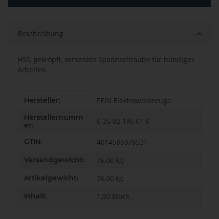
Beschreibung
HSS, gekröpft, versenkte Spannschraube für bündiges
Arbeiten.
Produkteigenschaft
Wert
Hersteller:
FEIN Elektrowerkzeuge
Herstellernumm
6 35 02 196 01 0
er:
GTIN:
4014586379531
Versandgewicht:
76,00 kg
Artikelgewicht:
76,00
kg
Inhalt:
1,00 Stück