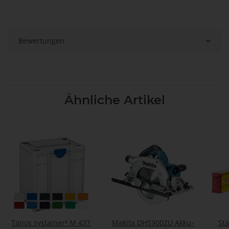
Bewertungen
Ähnliche Artikel
Tanos systainer³ M 437
Makita DHS900ZU Akku-
St