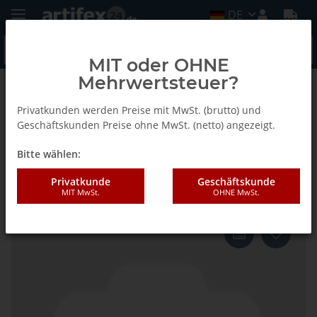
DE
MIT oder OHNE
Mehrwertsteuer?
Zurück zur Liste
Fein
Privatkunden werden Preise mit MwSt. (brutto) und
Geschäftskunden Preise ohne MwSt. (netto) angezeigt.
Bitte wählen:
Fein Segmentsägeblatt, Ø 100
mm, VE 1 St
Privatkunde
Geschäftskunde
MIT MwSt.
OHNE MwSt.