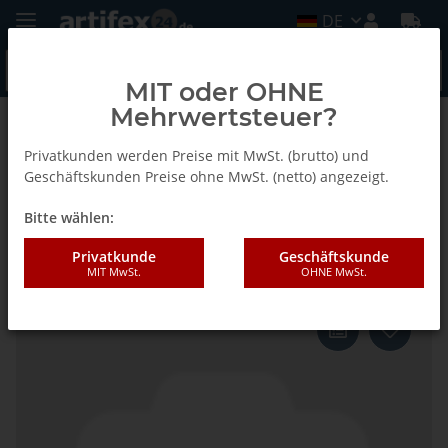
DE
MIT oder OHNE
Mehrwertsteuer?
Zurück zur Liste
Fein
Privatkunden werden Preise mit MwSt. (brutto) und
Geschäftskunden Preise ohne MwSt. (netto) angezeigt.
Bitte wählen:
Fein HSS-Sägeblatt Set, Ø 100
mm, Aufnahme StarlockPlus
Privatkunde
Geschäftskunde
MIT MwSt.
OHNE MwSt.