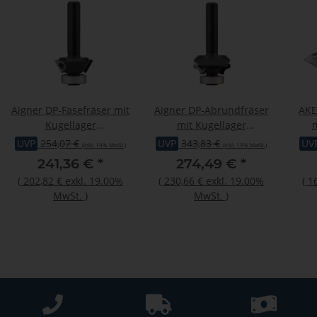
Aigner DP-Fasefräser mit
Aigner DP-Abrundfräser
AKE
Kugellager
mit Kugellager
"Konstantin®-Mini"
"Konstantin®-Mini"
S
UVP
254,07 €
UVP
343,83 €
UV
(inkl. 19% MwSt.)
(inkl. 19% MwSt.)
MAN D=24 Fase=30°
MAN, C166-412R2-R3
5
241,36 €
*
274,49 €
*
(
202,82 €
exkl. 19.00%
(
230,66 €
exkl. 19.00%
(
1
MwSt.
)
MwSt.
)