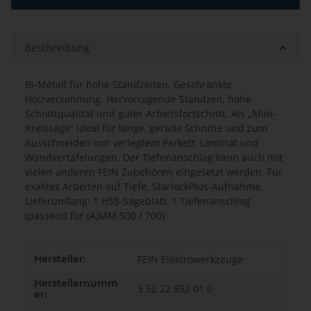
Beschreibung
Bi-Metall für hohe Standzeiten. Geschränkte
Holzverzahnung. Hervorragende Standzeit, hohe
Schnittqualität und guter Arbeitsfortschritt. Als „Mini-
Kreissäge“ ideal für lange, gerade Schnitte und zum
Ausschneiden von verlegtem Parkett, Laminat und
Wandvertäfelungen. Der Tiefenanschlag kann auch mit
vielen anderen FEIN Zubehören eingesetzt werden. Für
exaktes Arbeiten auf Tiefe. StarlockPlus-Aufnahme.
Lieferumfang: 1 HSS-Sägeblatt, 1 Tiefenanschlag
(passend für (A)MM 500 / 700)
Produkteigenschaft
Wert
Hersteller:
FEIN Elektrowerkzeuge
Herstellernumm
3 52 22 952 01 0
er: