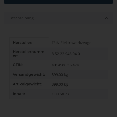
Beschreibung
Produkteigenschaft
Wert
Hersteller:
FEIN Elektrowerkzeuge
Herstellernumm
3 52 22 946 04 0
er:
GTIN:
4014586397474
Versandgewicht:
399,00 kg
Artikelgewicht:
399,00
kg
Inhalt:
1,00 Stück