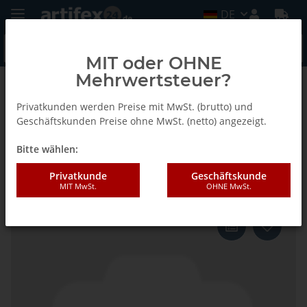
DE
MIT oder OHNE
Mehrwertsteuer?
Zurück zur Liste
Fein
Privatkunden werden Preise mit MwSt. (brutto) und
Geschäftskunden Preise ohne MwSt. (netto) angezeigt.
Bitte wählen:
Fein Zubehoer Set
Heizung/Sanitär SLM
Privatkunde
Geschäftskunde
MIT MwSt.
OHNE MwSt.