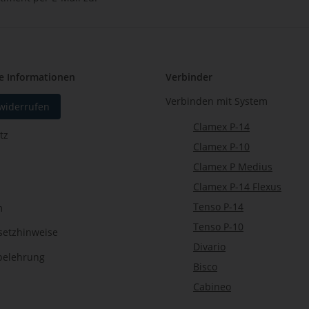
Newsletter Abonnieren
e Informationen
Verbinder
Verbinden mit System
 widerrufen
Clamex P-14
tz
Clamex P-10
Clamex P Medius
Clamex P-14 Flexus
Tenso P-14
m
Tenso P-10
setzhinweise
Divario
belehrung
Bisco
Cabineo