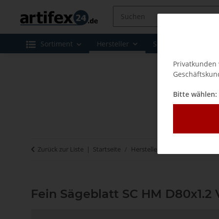
Sortiment
Hersteller
Sale
Leasing 
Privatkunden 
Geschäftskund
Bitte wählen:
Zurück zur Liste
Startseite
Hersteller
Fein
Fein Säg
Fein Sägeblatt SC HM D80x1.2