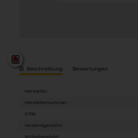
Fein - Gesamtkatalog 2025
Beschreibung
Bewertungen
Produkteigenschaft
Wert
Hersteller:
Herstellernummer:
GTIN:
Versandgewicht:
Artikelgewicht: