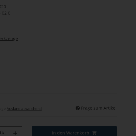
020
5 02 0
werkzeuge
Frage zum Artikel
tage
Ausland abweichend
tk
In den Warenkorb