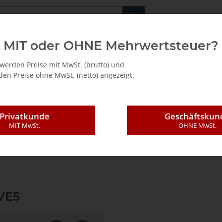
Fachshop für di
MIT oder OHNE Mehrwertsteuer?
/ Mietkauf
werden Preise mit MwSt. (brutto) und
en Preise ohne MwSt. (netto) angezeigt.
Privatkunde
Geschäftskun
MIT MwSt.
OHNE MwSt.
eblatt SC HM D80x1.2 VE5
 VE5