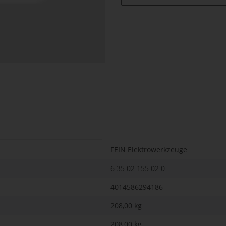
FEIN Elektrowerkzeuge
6 35 02 155 02 0
4014586294186
208,00 kg
208,00
kg