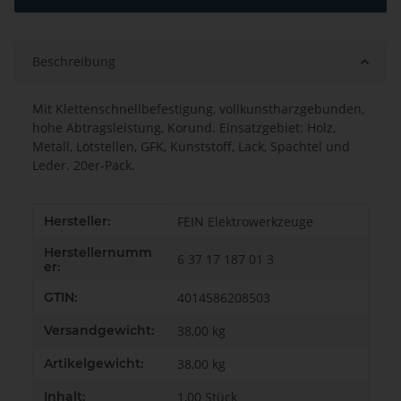
Beschreibung
Mit Klettenschnellbefestigung, vollkunstharzgebunden,
hohe Abtragsleistung, Korund. Einsatzgebiet: Holz,
Metall, Lötstellen, GFK, Kunststoff, Lack, Spachtel und
Leder. 20er-Pack.
Produkteigenschaft
Wert
Hersteller:
FEIN Elektrowerkzeuge
Herstellernumm
6 37 17 187 01 3
er:
GTIN:
4014586208503
Versandgewicht:
38,00 kg
Artikelgewicht:
38,00
kg
Inhalt:
1,00 Stück