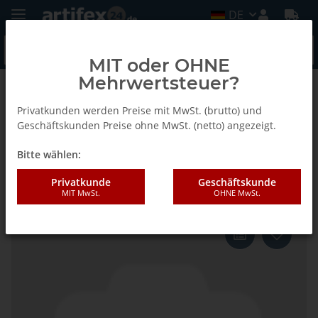
DE
MIT oder OHNE
Mehrwertsteuer?
Zurück zur Liste
Fein
Privatkunden werden Preise mit MwSt. (brutto) und
Geschäftskunden Preise ohne MwSt. (netto) angezeigt.
Bitte wählen:
Fein Schleifblätter für
Schleiffinger, Korn 100, VE 20 St
Privatkunde
Geschäftskunde
MIT MwSt.
OHNE MwSt.