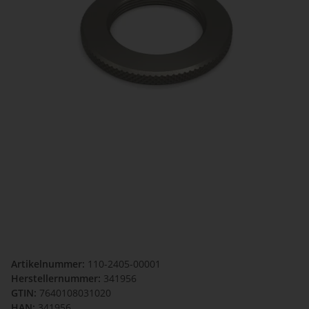
Artikelnummer:
110-2405-00001
Herstellernummer:
341956
GTIN:
7640108031020
HAN:
341956