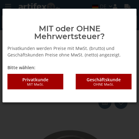
DE
MIT oder OHNE
Mehrwertsteuer?
Zurück zur Liste
Profilia
Privatkunden werden Preise mit MwSt. (brutto) und
Geschäftskunden Preise ohne MwSt. (netto) angezeigt.
Bitte wählen:
Lamello Mutter zu Auflageplatte,
für Profila Pro, Ø100xØ34 mm
Privatkunde
Geschäftskunde
MIT MwSt.
OHNE MwSt.