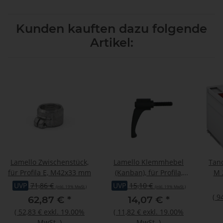
Kunden kauften dazu folgende
Artikel:
Lamello Zwischenstück,
Lamello Klemmhebel
Tano
für Profila E, M42x33 mm
(Kanban), für Profila,
M 
M6x25 mm
7
UVP
71,86 €
UVP
15,10 €
(inkl. 19% MwSt.)
(inkl. 19% MwSt.)
kar
(
9
62,87 €
*
14,07 €
*
Gr
(
52,83 €
exkl. 19.00%
(
11,82 €
exkl. 19.00%
MwSt.
)
MwSt.
)