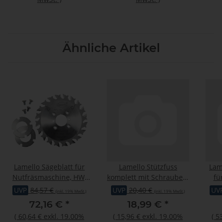
Ähnliche Artikel
Lamello Sägeblatt für
Lamello Stützfuss
Lam
Nutfräsmaschine, HW,
komplett mit Schrauben,
fü
Ø100x2,4xØ22 mm, Z20,
für Plano 45 S2,Cantex
UVP
84,57 €
UVP
20,40 €
UV
(inkl. 19% MwSt.)
(inkl. 19% MwSt.)
NL 4, inkl.
72,16 €
*
18,99 €
*
Distanzscheiben
(
60,64 €
exkl. 19.00%
(
15,96 €
exkl. 19.00%
(
5