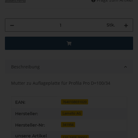
abweichend
Stk.
Beschreibung
Mutter zu Auflageplatte für Profila Pro D=100/34
Produkteigenschaft
Wert
EAN:
7640108031020
Hersteller:
Lamello AG
Hersteller-Nr:
341956
unsere Artikel
110-2405-00001