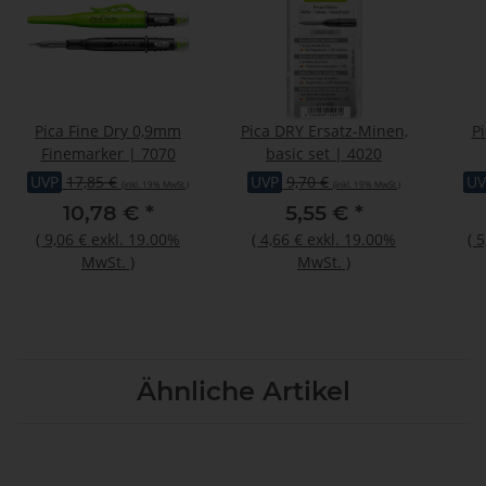
Pica Fine Dry 0,9mm
Pica DRY Ersatz-Minen,
P
Finemarker | 7070
basic set | 4020
UVP
17,85 €
UVP
9,70 €
UV
(inkl. 19% MwSt.)
(inkl. 19% MwSt.)
10,78 €
*
5,55 €
*
(
9,06 €
exkl. 19.00%
(
4,66 €
exkl. 19.00%
(
5
MwSt.
)
MwSt.
)
Ähnliche Artikel