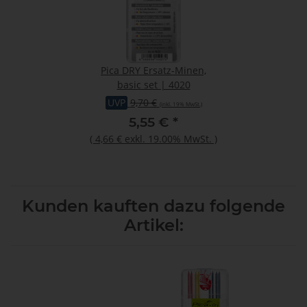
Pica DRY Ersatz-Minen,
basic set | 4020
UVP
9,70 €
(inkl. 19% MwSt.)
5,55 €
*
(
4,66 €
exkl. 19.00% MwSt.
)
Kunden kauften dazu folgende
Artikel: