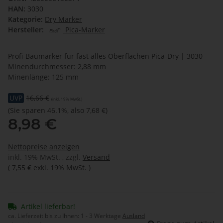
HAN:
3030
Kategorie:
Dry Marker
Hersteller:
Pica-Marker
Profi-Baumarker für fast alles Oberflächen Pica-Dry | 3030
Minendurchmesser: 2,88 mm
Minenlänge: 125 mm
UVP
16,66 €
(inkl. 19% MwSt.)
(Sie sparen
46.1%
, also
7,68 €
)
8,98 €
Nettopreise anzeigen
inkl. 19% MwSt. , zzgl.
Versand
(
7,55 €
exkl. 19% MwSt.
)
Artikel lieferbar!
ca. Lieferzeit bis zu Ihnen:
1 - 3 Werktage
Ausland