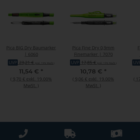
Pica BIG Dry Baumarker
Pica Fine Dry 0,9mm
| 6060
Finemarker | 7070
22x5
UVP
23,21 €
UVP
17,85 €
UV
(inkl. 19% MwSt.)
(inkl. 19% MwSt.)
11,54 €
*
10,78 €
*
(
9,70 €
exkl. 19.00%
(
9,06 €
exkl. 19.00%
(
1
MwSt.
)
MwSt.
)