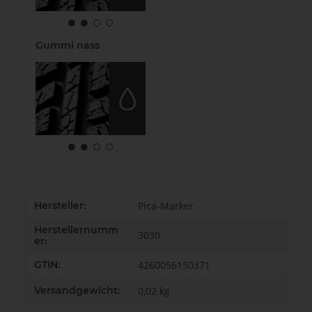
Gummi nass
Produkteigenschaft
Wert
Hersteller:
Pica-Marker
Herstellernumm
3030
er:
GTIN:
4260056150371
Versandgewicht:
0,02 kg