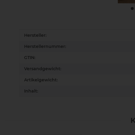
Produkteigenschaft
Wert
Hersteller:
Herstellernummer:
GTIN:
Versandgewicht:
Artikelgewicht:
Inhalt:
K