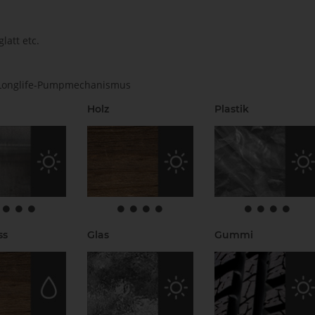
latt etc.
 Longlife-Pumpmechanismus
Holz
Plastik
ss
Glas
Gummi