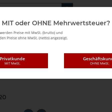
Fachshop für di
MIT oder OHNE Mehrwertsteuer?
/ Mietkauf
werden Preise mit MwSt. (brutto) und
en Preise ohne MwSt. (netto) angezeigt.
Privatkunde
Geschäftskun
MIT MwSt.
OHNE MwSt.
rkzeuge
Spüh Marker
Pica Powder Sprüh Marker | 2020
20