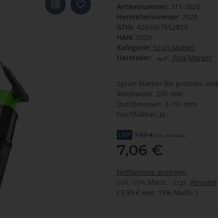
Artikelnummer:
311-2020
Herstellernummer:
2020
GTIN:
4262357552823
HAN:
2020
Kategorie:
Spüh Marker
Hersteller:
Pica-Marker
Sprüh Marker für präzises und
Reichweite: 250 mm
Durchmesser: 3-15+ mm
Nachfüllbar: Ja
UVP
7,63 €
(inkl. 19% MwSt.)
7,06 €
Nettopreise anzeigen
inkl. 19% MwSt. , zzgl.
Versand
(
5,93 €
exkl. 19% MwSt.
)