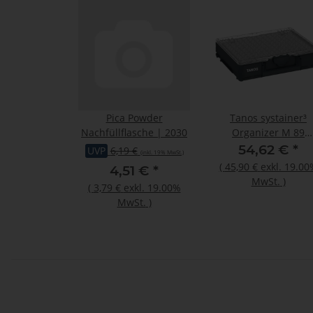
Pica Powder
Tanos systainer³
Nachfüllflasche | 2030
Organizer M 89
anthrazit (RAL 7016)
54,62 €
*
UVP
6,19 €
(inkl. 19% MwSt.)
Verschluss anthrazi
(
45,90 €
exkl. 19.00
4,51 €
*
(RAL 7016)
MwSt.
)
(
3,79 €
exkl. 19.00%
MwSt.
)