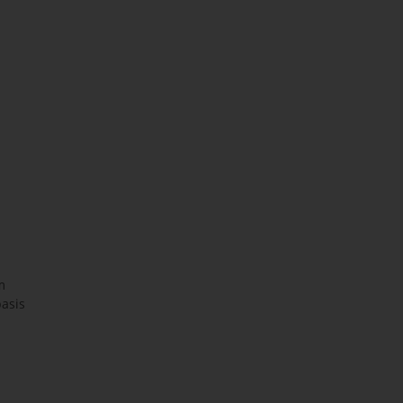
m
asis