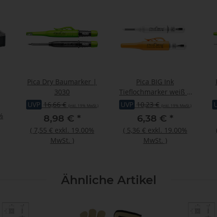
Pica Dry Baumarker |
Pica BIG Ink
3030
Tieflochmarker weiß |
,
170/52
UVP
16,66 €
UVP
10,23 €
(inkl. 19% MwSt.)
(inkl. 19% MwSt.)
t
%
8,98 €
*
6,38 €
*
(
7,55 €
exkl. 19.00%
(
5,36 €
exkl. 19.00%
MwSt.
)
MwSt.
)
Ähnliche Artikel