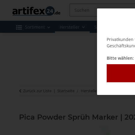
Sortiment
Hersteller
Sale
Leasing 
Privatkunden 
Geschäftskund
Bitte wählen:
Zurück zur Liste
Startseite
Hersteller
Pica - Markierwe
Pica Powder Sprüh Marker | 20