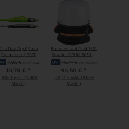
Pica Fine Dry 0,9mm
Brennenstuhl Profi 360°
Finemarker | 7070
Strahler ORUM 5050 M
5800lm, 5m H07RN-
UVP
17,85 €
UVP
165,41 €
(inkl. 19% MwSt.)
(inkl. 19% MwSt.)
F3G1,5 , IP54
10,78 €
*
94,50 €
*
(
9,06 €
exkl. 19.00%
(
79,41 €
exkl. 19.00%
MwSt.
)
MwSt.
)