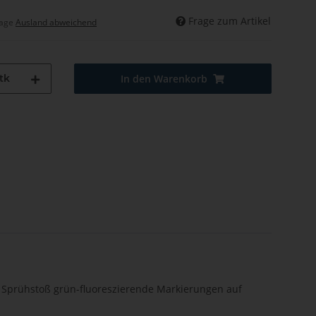
Frage zum Artikel
tage
Ausland abweichend
tk
In den Warenkorb
h Sprühstoß grün-fluoreszierende Markierungen auf