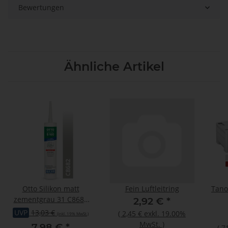
Bewertungen
Ähnliche Artikel
Otto Silikon matt
Fein Luftleitring
Tano
zementgrau 31 C8682
2,92 €
*
matt "OTTOSEAL® S100"
UVP
13,03 €
(
2,45 €
exkl. 19.00%
(inkl. 19% MwSt.)
Premium 300 ml
MwSt.
)
7,98 €
*
(
7