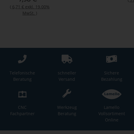
Kartusche
(
6,71 €
exkl. 19.00%
MwSt.
)
Telefonische
schneller
Sichere
Beratung
Versand
Bezahlung
CNC
Werkzeug
Lamello
Fachpartner
Beratung
Vollsortiment
Online