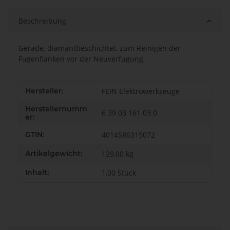
Beschreibung
Gerade, diamantbeschichtet, zum Reinigen der
Fugenflanken vor der Neuverfugung
Produkteigenschaft
Wert
Hersteller:
FEIN Elektrowerkzeuge
Herstellernumm
6 39 03 161 03 0
er:
GTIN:
4014586315072
Artikelgewicht:
129,00
kg
Inhalt:
1,00 Stück