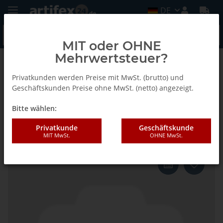
DE
MIT oder OHNE
Mehrwertsteuer?
Zurück zur Liste
Fein
Privatkunden werden Preise mit MwSt. (brutto) und
Geschäftskunden Preise ohne MwSt. (netto) angezeigt.
Bitte wählen:
Fein Schneidmesser gerade
Form, VE 100 St
Privatkunde
Geschäftskunde
MIT MwSt.
OHNE MwSt.