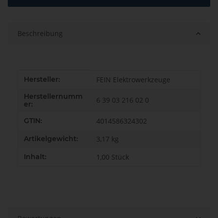
Beschreibung
Produkteigenschaft
Wert
Hersteller:
FEIN Elektrowerkzeuge
Herstellernumm
6 39 03 216 02 0
er:
GTIN:
4014586324302
Artikelgewicht:
3,17
kg
Inhalt:
1,00 Stück