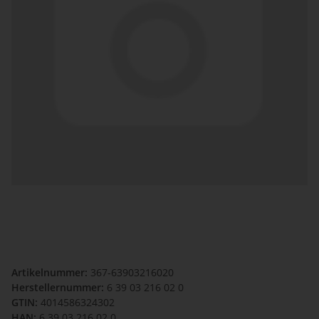
Artikelnummer:
367-63903216020
Herstellernummer:
6 39 03 216 02 0
GTIN:
4014586324302
HAN:
6 39 03 216 02 0