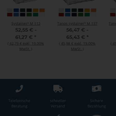
Systainer³ M 112
Tanos systainer³ M 137
Tan
52,55 € -
56,47 € -
61,27 €
*
65,43 €
*
(
42,79 €
exkl. 19.00%
(
45,98 €
exkl. 19.00%
(
4
MwSt.
)
MwSt.
)
Telefonische
schneller
Sichere
Beratung
Versand
Bezahlung