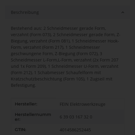
Beschreibung
Bestehend aus: 2 Schneidmesser gerade Form,
verzahnt (Form 073), 2 Schneidmesser gerade Form, Z-
Biegung, verzahnt (Form 081), 1 Schneidmesser Hook-
Form, verzahnt (Form 217), 1 Schneidmesser
geschwungene Form, Z-Biegung (Form 072), 3
Schneidmesser L-Form,L-Form, verzahnt (2x Form 207
und 1x Form 209), 1 Schneidmesser U-Form, verzahnt
(Form 212), 1 Schabmesser Schaufelform mit
Kratzschutzbeschichtung (Form 105), 1 Zugseil mit
Befestigung.
Produkteigenschaft
Wert
Hersteller:
FEIN Elektrowerkzeuge
Herstellernumm
6 39 03 167 32 0
er:
GTIN:
4014586252445