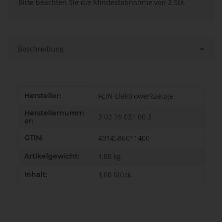
x
Bitte beachten Sie die Mindestabnahme von 2 Stk.
Beschreibung
Produkteigenschaft
Wert
Hersteller:
FEIN Elektrowerkzeuge
Herstellernumm
3 02 19 031 00 3
er:
GTIN:
4014586011400
Artikelgewicht:
1,00
kg
Inhalt:
1,00 Stück