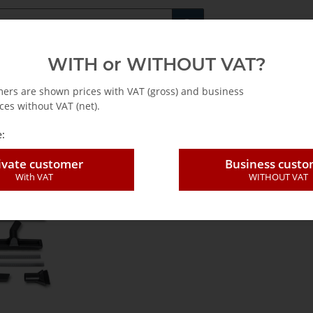
Fachshop für di
WITH or WITHOUT VAT?
rs
Leasing / Mietkauf
mers are shown prices with VAT (gross) and business
ces without VAT (net).
:
ivate customer
Business cust
r Sauger EN
With VAT
WITHOUT VAT