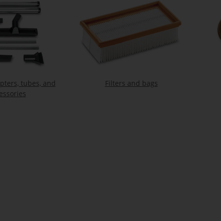
pters, tubes, and
Filters and bags
essories