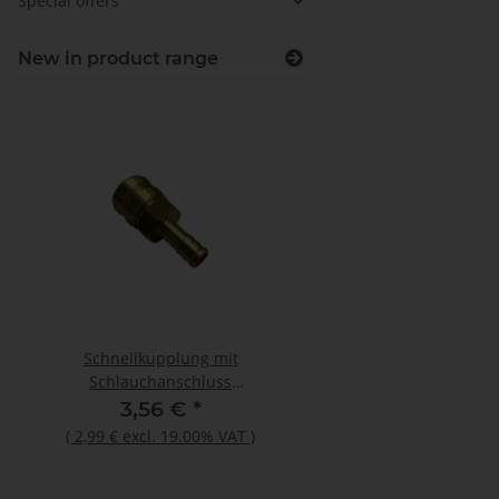
Special offers
New in product range
Schnellkupplung mit
Otto Primer 1225 100
Schlauchanschluss
Flasche
26KATF10MPX
3,56 €
*
12,44 €
*
(
2,99 €
excl. 19.00% VAT
)
(
10,45 €
excl. 19.00