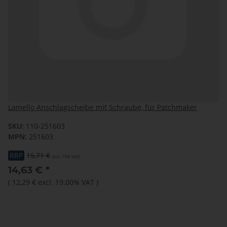
Lamello Anschlagscheibe mit Schraube, für Patchmaker
SKU:
110-251603
MPN:
251603
RRP
15,71 €
(incl. 19% VAT)
14,63 €
*
(
12,29 €
excl. 19.00% VAT
)