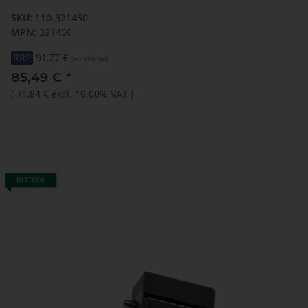
SKU:
110-321450
MPN:
321450
RRP
91,77 €
(incl. 19% VAT)
85,49 €
*
(
71,84 €
excl. 19.00% VAT
)
IN STOCK