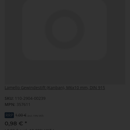
Lamello Gewindestift (Kanban), M6x10 mm, DIN 915
SKU:
110-2904-00239
MPN:
357611
RRP
1,00 €
(incl. 19% VAT)
0,98 €
*