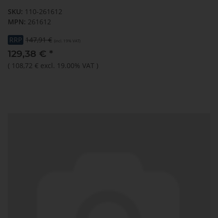
SKU:
110-261612
MPN:
261612
RRP
147,91 €
(incl. 19% VAT)
129,38 €
*
(
108,72 €
excl. 19.00% VAT
)