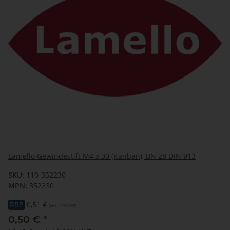
Lamello Gewindestift M4 x 30 (Kanban), BN 28 DIN 913
SKU:
110-352230
MPN:
352230
RRP
0,51 €
(incl. 19% VAT)
0,50 €
*