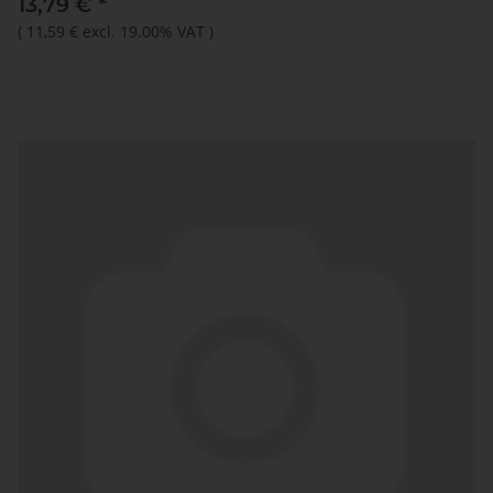
13,79 €
*
(
11,59 €
excl. 19.00% VAT
)