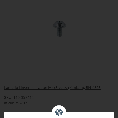
Lamello Linsenschraube M4x8 verz. (Kanban), BN 4825
SKU:
110-352414
MPN:
352414
0,26 €
*