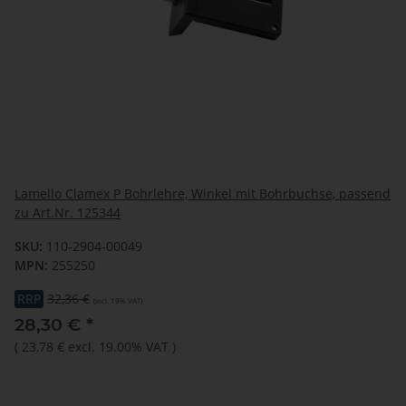
Lamello Clamex P Bohrlehre, Winkel mit Bohrbuchse, passend
zu Art.Nr. 125344
SKU:
110-2904-00049
MPN:
255250
RRP
32,36 €
(incl. 19% VAT)
28,30 €
*
(
23,78 €
excl. 19.00% VAT
)