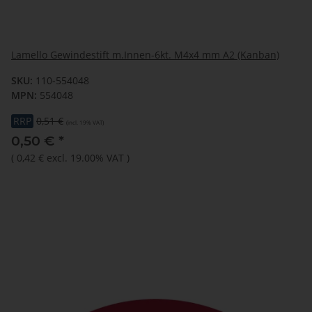
Lamello Gewindestift m.Innen-6kt. M4x4 mm A2 (Kanban)
SKU:
110-554048
MPN:
554048
RRP
0,51 €
(incl. 19% VAT)
0,50 €
*
(
0,42 €
excl. 19.00% VAT
)