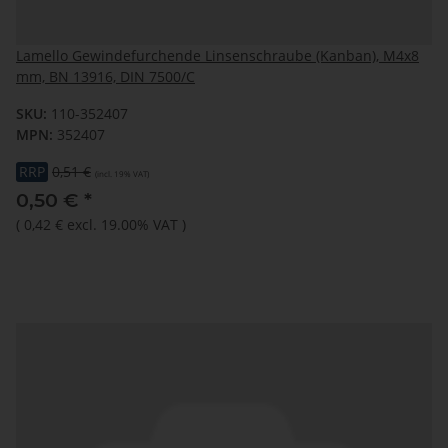
Lamello Gewindefurchende Linsenschraube (Kanban), M4x8
mm, BN 13916, DIN 7500/C
SKU:
110-352407
MPN:
352407
RRP
0,51 €
(incl. 19% VAT)
0,50 €
*
(
0,42 €
excl. 19.00% VAT
)