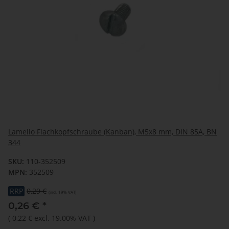
Lamello Flachkopfschraube (Kanban), M5x8 mm, DIN 85A, BN
344
SKU:
110-352509
MPN:
352509
RRP
0,29 €
(incl. 19% VAT)
0,26 €
*
(
0,22 €
excl. 19.00% VAT
)