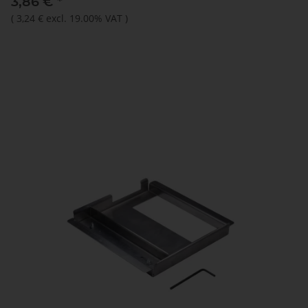
3,86 €
*
(
3,24 €
excl. 19.00% VAT
)