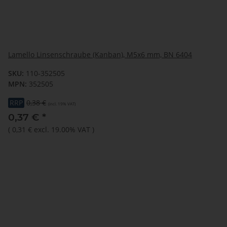
Lamello Linsenschraube (Kanban), M5x6 mm, BN 6404
SKU:
110-352505
MPN:
352505
RRP
0,38 €
(incl. 19% VAT)
0,37 €
*
(
0,31 €
excl. 19.00% VAT
)