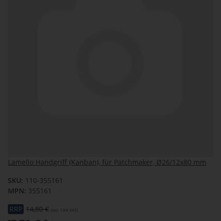
Lamello Handgriff (Kanban), für Patchmaker, Ø26/12x80 mm
SKU:
110-355161
MPN:
355161
RRP
14,80 €
(incl. 19% VAT)