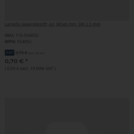
Lamello Gewindestift, A2, M5x6 mm, SW 2.5 mm
SKU:
110-554052
MPN:
554052
RRP
0,73 €
(incl. 19% VAT)
0,70 €
*
(
0,59 €
excl. 19.00% VAT
)