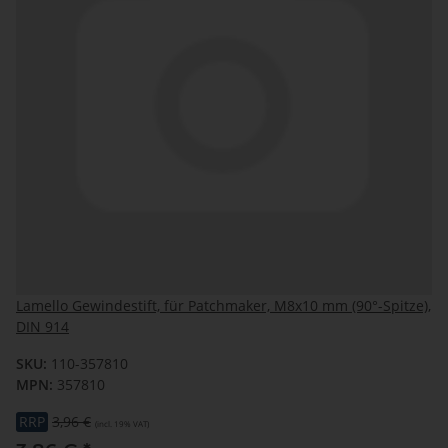
Lamello Gewindestift, für Patchmaker, M8x10 mm (90°-Spitze),
DIN 914
SKU:
110-357810
MPN:
357810
RRP
3,96 €
(incl. 19% VAT)