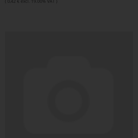
(
0,42 €
excl. 19.00% VAT
)