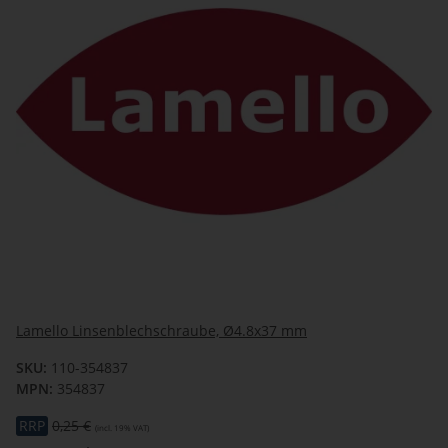
Lamello Linsenblechschraube, Ø4.8x37 mm
SKU:
110-354837
MPN:
354837
RRP
0,25 €
(incl. 19% VAT)