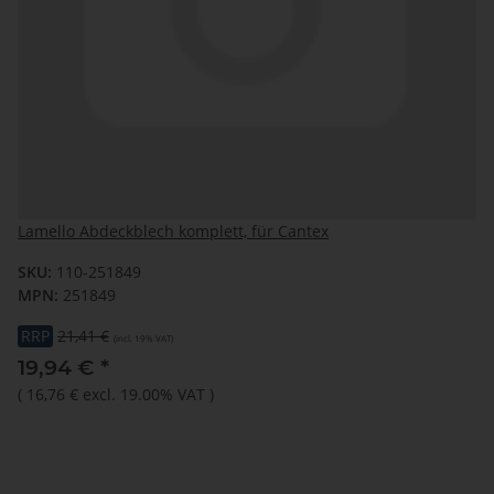
Lamello Abdeckblech komplett, für Cantex
SKU:
110-251849
MPN:
251849
RRP
21,41 €
(incl. 19% VAT)
19,94 €
*
(
16,76 €
excl. 19.00% VAT
)