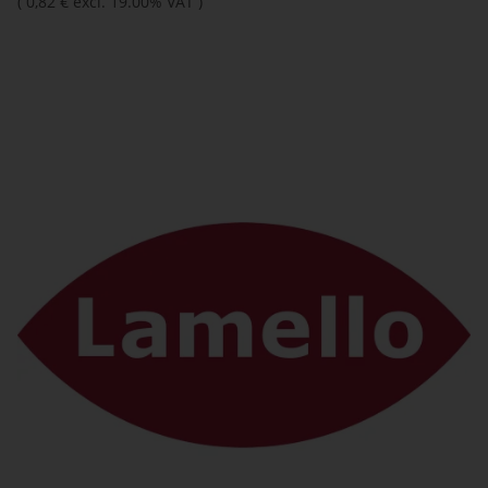
(
0,82 €
excl. 19.00% VAT
)