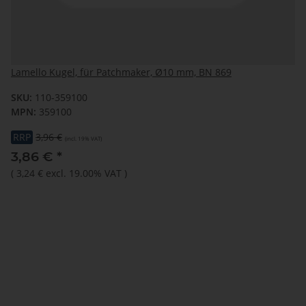
Lamello Kugel, für Patchmaker, Ø10 mm, BN 869
SKU:
110-359100
MPN:
359100
RRP
3,96 €
(incl. 19% VAT)
3,86 €
*
(
3,24 €
excl. 19.00% VAT
)