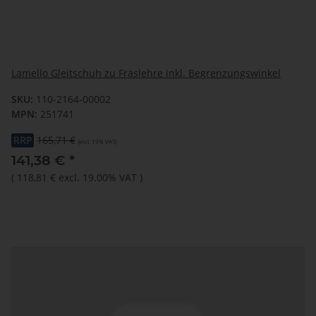
Lamello Gleitschuh zu Fräslehre inkl. Begrenzungswinkel
SKU:
110-2164-00002
MPN:
251741
RRP
165,71 €
(incl. 19% VAT)
141,38 €
*
(
118,81 €
excl. 19.00% VAT
)