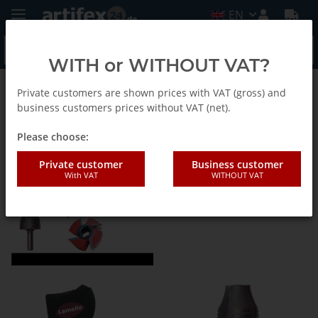
EN
WITH or WITHOUT VAT?
Private customers are shown prices with VAT (gross) and
Lamello - Connection technology
business customers prices without VAT (net).
Please choose:
Sonstiges Zubehör-EN
Private customer
Business customer
With VAT
WITHOUT VAT