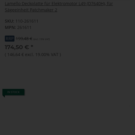
Lamello Deckplatte für Elektromotor L49 (D7640H), für
Sägeeinheit Patchmaker 2
SKU:
110-261611
MPN:
261611
RRP
199,48 €
(incl. 19% VAT)
174,50 €
*
(
146,64 €
excl. 19.00% VAT
)
IN STOCK