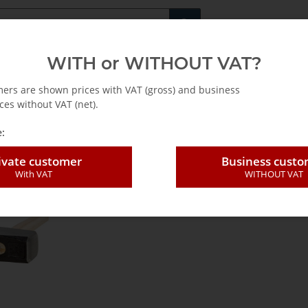
Fachshop für di
WITH or WITHOUT VAT?
rs
Leasing / Mietkauf
mers are shown prices with VAT (gross) and business
ces without VAT (net).
mer und Fäustel EN
:
ivate customer
Business cust
er-, Vorschlaghämmer und Fäustel 
With VAT
WITHOUT VAT