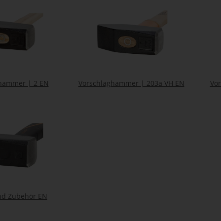
hammer | 2 EN
Vorschlaghammer | 203a VH EN
Vo
nd Zubehör EN