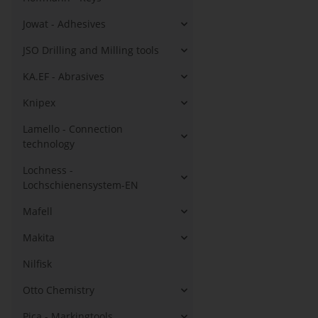
Jowat - Adhesives
JSO Drilling and Milling tools
KA.EF - Abrasives
Knipex
Lamello - Connection
technology
Lochness -
Lochschienensystem-EN
Mafell
Makita
Nilfisk
Otto Chemistry
Pica - Markingtools