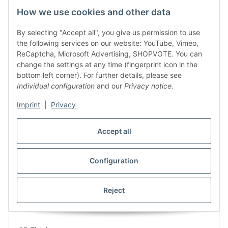
How we use cookies and other data
Kennzeichnung-EN
Spare parts
By selecting "Accept all", you give us permission to use
Gastro-Coffee IVI&DEN-EN
the following services on our website: YouTube, Vimeo,
ReCaptcha, Microsoft Advertising, SHOPVOTE. You can
Special offers
change the settings at any time (fingerprint icon in the
bottom left corner). For further details, please see
Bargain
Individual configuration
and our
Privacy notice
.
CNC und Werkzeug Deals
Imprint
|
Privacy
Makita Deals
Verbindungstechnik Deals
Accept all
sonstige Deals
Configuration
Reject
Manufacturer