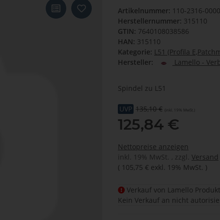
Artikelnummer:
110-2316-000
Herstellernummer:
315110
GTIN:
7640108038586
HAN:
315110
Kategorie:
L51 (Profila E,Patch
Hersteller:
Lamello - Ver
Spindel zu L51
UVP
135,10 €
(inkl. 19% MwSt.)
125,84 €
Nettopreise anzeigen
inkl. 19% MwSt. , zzgl.
Versand
(
105,75 €
exkl. 19% MwSt.
)
Verkauf von Lamello Produkt
Kein Verkauf an nicht autorisi