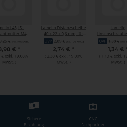
mello L43,L51
Lamello Distanzscheibe
Lamello
kantmutter M4,
40 x 22 x 0,6 mm, für
Linsenschraube
nschraube M4x10
Classic X
mm, für Plano
9,25 €
UVP
2,89 €
UVP
1,38 €
(inkl. 19% MwSt.)
(inkl. 19% MwSt.)
(inkl.
mm, zu L43 / L51
Cantex
8,98 €
*
2,74 €
*
1,34 €
 €
exkl. 19.00%
(
2,30 €
exkl. 19.00%
(
1,13 €
exkl. 
MwSt.
)
MwSt.
)
MwSt.
)
Sichere
CNC
Bezahlung
Fachpartner