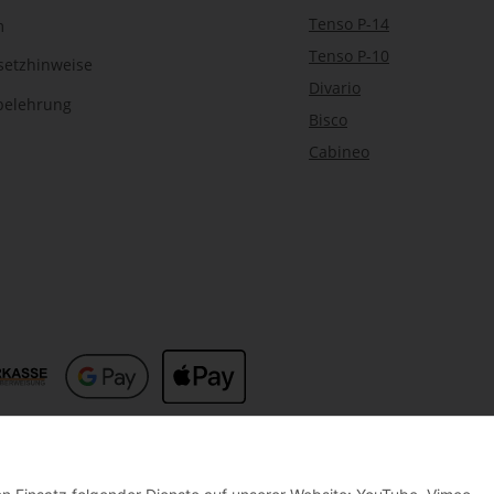
Tenso P-14
m
Tenso P-10
setzhinweise
Divario
belehrung
Bisco
Cabineo