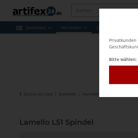
Sortiment
Hersteller
Sale
Leasing 
Privatkunden 
Geschäftskund
Bitte wählen:
Zurück zur Liste
Startseite
Hersteller
Lamello - Verbi
Lamello L51 Spindel