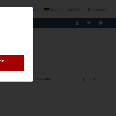
e Holzverarbeitung
DE
Kontakt
Impressum
de
hmaker 2)
Lamello L51 Spindel