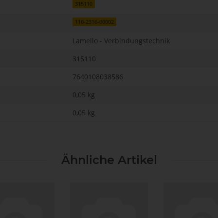
315110
110-2316-00002
Lamello - Verbindungstechnik
315110
7640108038586
0,05 kg
0,05
kg
Ähnliche Artikel