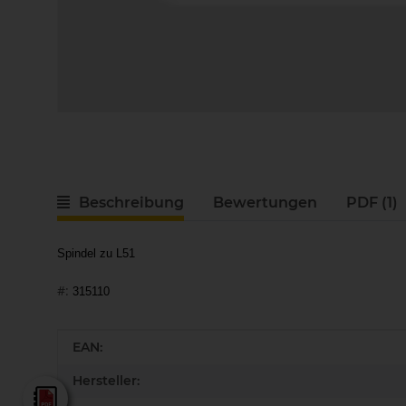
Beschreibung
Bewertungen
PDF (1)
Spindel zu L51
#:
315110
Produkteigenschaft
Wert
EAN:
Hersteller:
Lamello - Gesamtkatalog