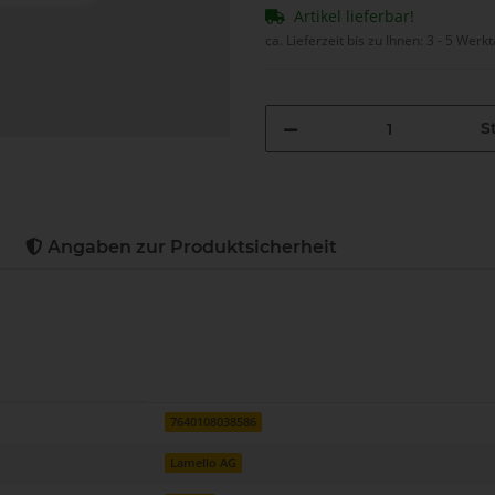
Artikel lieferbar!
ca. Lieferzeit bis zu Ihnen:
3 - 5 Werk
St
Angaben zur Produktsicherheit
7640108038586
Lamello AG