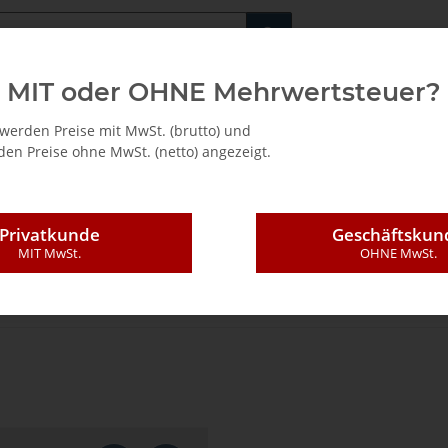
Fachshop für di
MIT oder OHNE Mehrwertsteuer?
/ Mietkauf
werden Preise mit MwSt. (brutto) und
en Preise ohne MwSt. (netto) angezeigt.
Privatkunde
Geschäftskun
MIT MwSt.
OHNE MwSt.
ndungstechnik
Ersatzteile
Motoren und Getriebe
L51 (Profila E,Patc