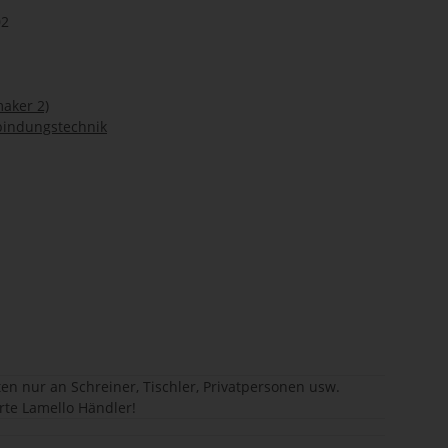
02
maker 2)
bindungstechnik
en nur an Schreiner, Tischler, Privatpersonen usw.
erte Lamello Händler!