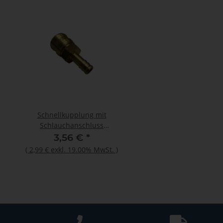
Schnellkupplung mit
Otto Primer 1225 100
Schlauchanschluss
Flasche
26KATF10MPX
3,56 €
*
12,44 €
*
(
2,99 €
exkl. 19.00% MwSt.
)
(
10,45 €
exkl. 19.00%