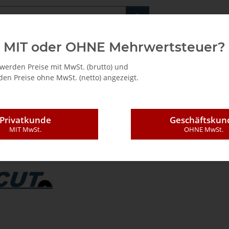
Fachshop für di
MIT oder OHNE Mehrwertsteuer?
/ Mietkauf
werden Preise mit MwSt. (brutto) und
en Preise ohne MwSt. (netto) angezeigt.
Privatkunde
Geschäftskun
T Zuschnittsoftware
MIT MwSt.
OHNE MwSt.