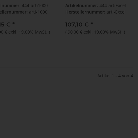
elnummer:
444-arti1000
Artikelnummer:
444-artiExcel
ellernummer:
arti-1000
Herstellernummer:
arti-Excel
15 €
*
107,10 €
*
00 €
exkl. 19.00% MwSt.
)
(
90,00 €
exkl. 19.00% MwSt.
)
Artikel 1 - 4 von 4