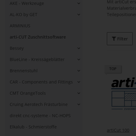
Mit artiCut er
AKE - Werkzeuge
Materialverbra
AL-KO by GET
Teileposition
ARMINIUS
arti-CUT Zuschnittsoftware
Filter
Bessey
BlueLine - Kreissägeblätter
TOP
Brennenstuhl
CAR - Components and Fittings
CMT OrangeTools
Cruing Aerotech Frästurbine
direkt cnc-systeme - NC-HOPS
Elkalub - Schmierstoffe
artiCut 100