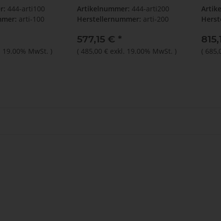
r:
444-arti100
Artikelnummer:
444-arti200
Artik
mmer:
arti-100
Herstellernummer:
arti-200
Herst
577,15 €
*
815,
. 19.00% MwSt.
)
(
485,00 €
exkl. 19.00% MwSt.
)
(
685,