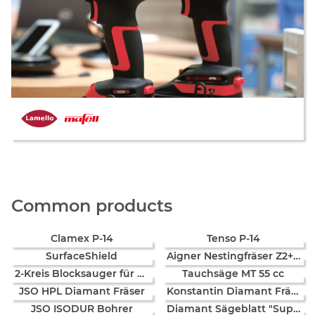
Common products
Clamex P-14
Tenso P-14
SurfaceShield
Aigner Nestingfräser Z2+2 "C442"
2-Kreis Blocksauger für Homag
Tauchsäge MT 55 cc
JSO HPL Diamant Fräser
Konstantin Diamant Fräser
JSO ISODUR Bohrer
Diamant Sägeblatt "SuperSilent"