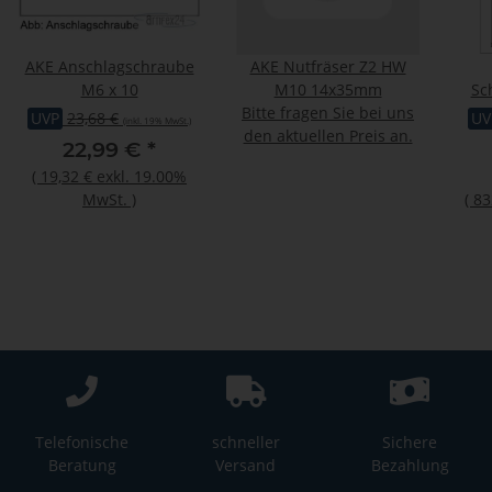
AKE Anschlagschraube
AKE Nutfräser Z2 HW
M6 x 10
M10 14x35mm
Sc
Bitte fragen Sie bei uns
UVP
23,68 €
UV
(inkl. 19% MwSt.)
den aktuellen Preis an.
22,99 €
*
(
19,32 €
exkl. 19.00%
MwSt.
)
(
83
Telefonische
schneller
Sichere
Beratung
Versand
Bezahlung