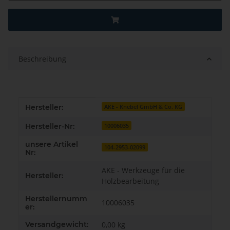
Beschreibung
Produkteigenschaft
Wert
Hersteller:
AKE - Knebel GmbH & Co. KG
Hersteller-Nr:
10006035
unsere Artikel
104-2953-02099
Nr:
AKE - Werkzeuge für die
Hersteller:
Holzbearbeitung
Herstellernumm
10006035
er:
Versandgewicht:
0,00 kg