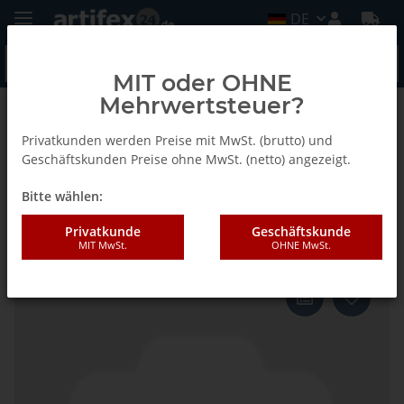
DE
MIT oder OHNE
Mehrwertsteuer?
Zurück zur Liste
Schrauben
Privatkunden werden Preise mit MwSt. (brutto) und
Geschäftskunden Preise ohne MwSt. (netto) angezeigt.
Bitte wählen:
AKE KUGELDRUCKSCHRAUBE
M8x12 FORM B
Privatkunde
Geschäftskunde
MIT MwSt.
OHNE MwSt.