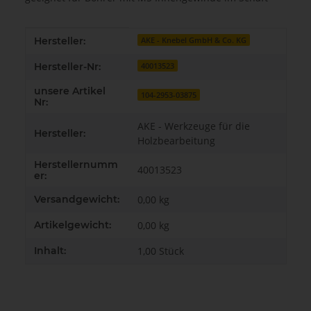
Produkteigenschaft
Wert
Hersteller:
AKE - Knebel GmbH & Co. KG
Hersteller-Nr:
40013523
unsere Artikel
104-2953-03875
Nr:
AKE - Werkzeuge für die
Hersteller:
Holzbearbeitung
Herstellernumm
40013523
er:
Versandgewicht:
0,00 kg
Artikelgewicht:
0,00
kg
Inhalt:
1,00 Stück