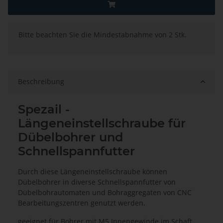
x
Bitte beachten Sie die Mindestabnahme von 2 Stk.
Beschreibung
Spezail -
Längeneinstellschraube für
Dübelbohrer und
Schnellspannfutter
Durch diese Längeneinstellschraube können
Dübelbohrer in diverse Schnellspannfutter von
Dübelbohrautomaten und Bohraggregaten von CNC
Bearbeitungszentren genutzt werden.
geeignet für Bohrer mit M5 Innengewinde im Schaft