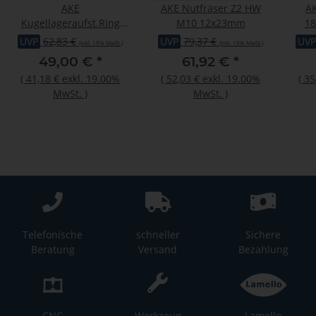
AKE
AKE Nutfräser Z2 HW
AK
Kugellageraufst.Ring
M10 12x23mm
18
Typ A D125
UVP
62,83 €
UVP
79,37 €
UVP
(inkl. 19% MwSt.)
(inkl. 19% MwSt.)
49,00 €
*
61,92 €
*
(
41,18 €
exkl. 19.00%
(
52,03 €
exkl. 19.00%
(
35
MwSt.
)
MwSt.
)
Telefonische
schneller
Sichere
Beratung
Versand
Bezahlung
CNC
Werkzeug
Lamello