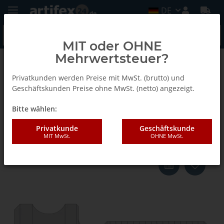
DE
MIT oder OHNE
Mehrwertsteuer?
Zurück zur Liste
Schrauben
Privatkunden werden Preise mit MwSt. (brutto) und
Geschäftskunden Preise ohne MwSt. (netto) angezeigt.
Bitte wählen:
AKE SPEZIAL-LÄNGEN-
EINSTELLSCHRAUBE M5x17
Privatkunde
Geschäftskunde
MIT MwSt.
OHNE MwSt.