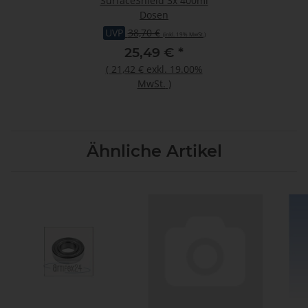
SurfaceShield 3x 400ml
Dosen
UVP
38,70 €
(inkl. 19% MwSt.)
25,49 €
*
(
21,42 €
exkl. 19.00%
MwSt.
)
Ähnliche Artikel