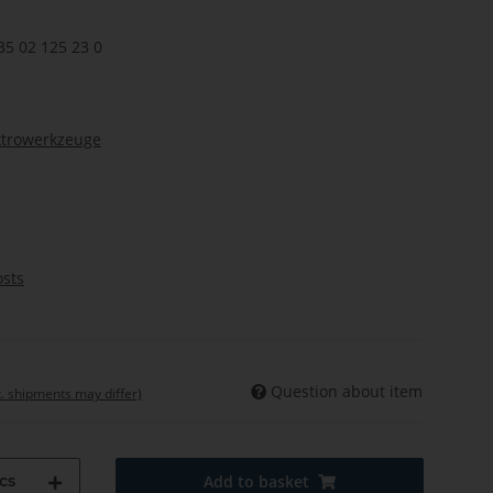
35 02 125 23 0
ktrowerkzeuge
osts
Question about item
t. shipments may differ)
cs
Add to basket