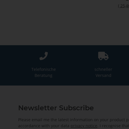
(
25,4
Telefonische
schneller
Beratung
Versand
Newsletter Subscribe
Please email me the latest information on your product po
accordance with your data
privacy notice
. I recognise th