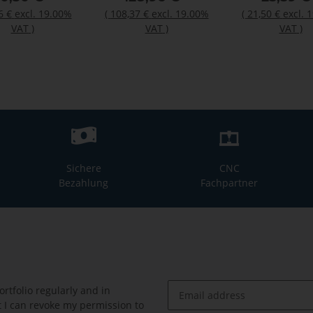
6 €
excl. 19.00%
(
108,37 €
excl. 19.00%
(
21,50 €
excl. 
VAT
)
VAT
)
VAT
)
Sichere
CNC
Bezahlung
Fachpartner
rtfolio regularly and in
at I can revoke my permission to