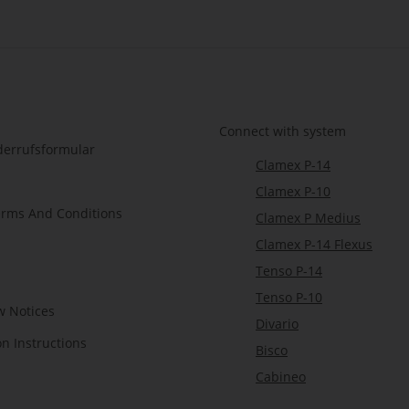
Newsletter Subscribe
Connect with system
derrufsformular
Clamex P-14
Clamex P-10
erms And Conditions
Clamex P Medius
Clamex P-14 Flexus
Tenso P-14
Tenso P-10
w Notices
Divario
on Instructions
Bisco
Cabineo