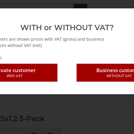
Fachshop für di
WITH or WITHOUT VAT?
rs
Leasing / Mietkauf
mers are shown prices with VAT (gross) and business
ces without VAT (net).
:
ivate customer
Business cust
With VAT
WITHOUT VAT
 blade SL segm. TC D75x1,2 5-Pack
5x1,2 5-Pack