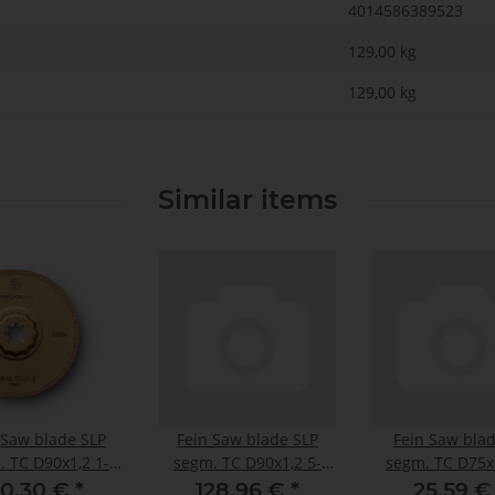
4014586389523
129,00 kg
129,00
kg
Similar items
 Saw blade SLP
Fein Saw blade SLP
Fein Saw blad
. TC D90x1,2 1-
segm. TC D90x1,2 5-
segm. TC D75x1
Pack
Pack
Pack
0,30 €
*
128,96 €
*
25,59 