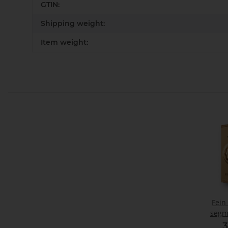
GTIN:
Shipping weight:
Item weight:
Fein
segm
3