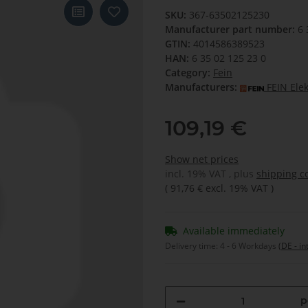
SKU:
367-63502125230
Manufacturer part number:
6 
GTIN:
4014586389523
HAN:
6 35 02 125 23 0
Category:
Fein
Manufacturers:
FEIN Ele
109,19 €
Show net prices
incl. 19% VAT , plus
shipping c
(
91,76 €
excl. 19% VAT
)
Available immediately
Delivery time:
4 - 6 Workdays
(DE - in
p