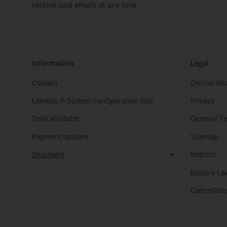
receive said emails at any time.
Information
Legal
Contact
Online-Wi
Lamello P-System configuration tool
Privacy
Toolcalculator
General T
Payment options
Sitemap
Shipment
Imprint
Battery La
Cancellati