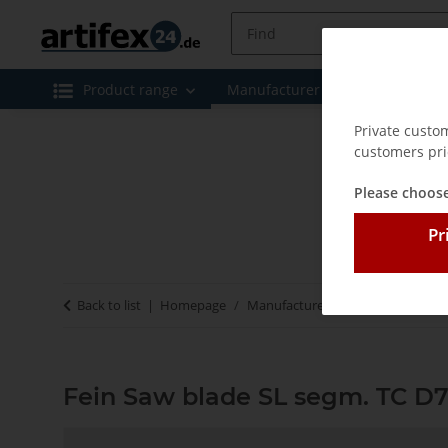
Product range
Manufacturer
Special offe
Private custo
customers pri
Please choose
Pr
Back to list
Homepage
Manufacturer
Fein
Fein Saw
Fein Saw blade SL segm. TC D7