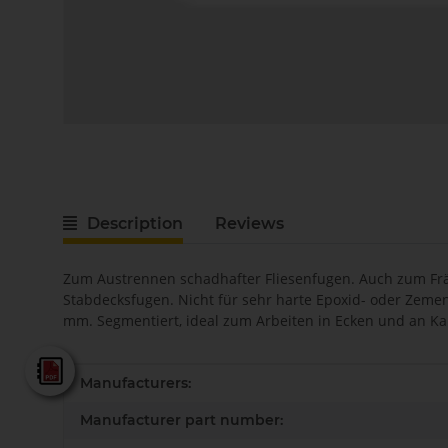
Description
Reviews
Zum Austrennen schadhafter Fliesenfugen. Auch zum Frä
Stabdecksfugen. Nicht für sehr harte Epoxid- oder Zemen
mm. Segmentiert, ideal zum Arbeiten in Ecken und an Ka
Fein - Katalog 2025
Item information
Value
Manufacturers:
Manufacturer part number: