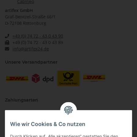
Cabineo
artifex GmbH
Graf-Bentzel-Straße 66/1
D-72108 Rottenburg
+49 (0) 74 72 - 43 0 43 90
+49 (0) 74 72 - 43 0 43 89
info@artifex24.de
Unsere Versandpartner
Zahlungsarten
Wie wir Cookies & Co nutzen
Durch Klicken auf „Alle akzeptieren“ gestatten Sie den