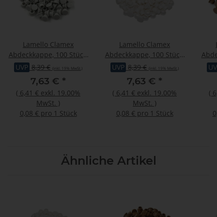
Lamello Clamex
Lamello Clamex
Abdeckkappe, 100 Stück,
Abdeckkappe, 100 Stück,
Abde
RAL 7035 lichtgrau
RAL 9010 reinweiss
R
UVP
8,39 €
UVP
8,39 €
UV
(inkl. 19% MwSt.)
(inkl. 19% MwSt.)
7,63 €
*
7,63 €
*
(
6,41 €
exkl. 19.00%
(
6,41 €
exkl. 19.00%
(
6
MwSt.
)
MwSt.
)
0,08 € pro 1 Stück
0,08 € pro 1 Stück
0
Ähnliche Artikel