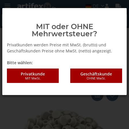
DE
MIT oder OHNE
Mehrwertsteuer?
Zurück zur Liste
Abdeckkappen 90°
Privatkunden werden Preise mit MwSt. (brutto) und
Geschäftskunden Preise ohne MwSt. (netto) angezeigt.
Bitte wählen:
Lamello Clamex Abdeckkappe,
100 Stück, RAL 9002 grauweiss
Privatkunde
Geschäftskunde
MIT MwSt.
OHNE MwSt.