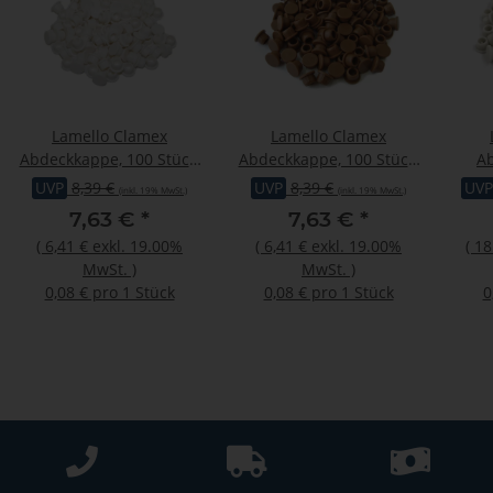
Lamello Clamex
Lamello Clamex
Abdeckkappe, 100 Stück,
Abdeckkappe, 100 Stück,
A
RAL 9010 reinweiss
RAL 8007 rehbraun
UVP
8,39 €
UVP
8,39 €
UVP
(inkl. 19% MwSt.)
(inkl. 19% MwSt.)
7,63 €
*
7,63 €
*
(
6,41 €
exkl. 19.00%
(
6,41 €
exkl. 19.00%
(
18
MwSt.
)
MwSt.
)
0,08 € pro 1 Stück
0,08 € pro 1 Stück
0