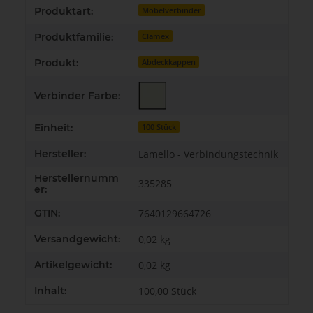
Produkteigenschaft
Wert
Produktart:
Möbelverbinder
Produktfamilie:
Clamex
Produkt:
Abdeckkappen
Verbinder Farbe:
Einheit:
100 Stück
Hersteller:
Lamello - Verbindungstechnik
Herstellernumm
335285
er:
GTIN:
7640129664726
Versandgewicht:
0,02 kg
Artikelgewicht:
0,02
kg
Inhalt:
100,00 Stück