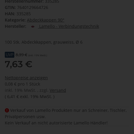
Herstellernummer:
335285
GTIN:
7640129664726
HAN:
335285
Kategorie:
Abdeckkappen 90°
Hersteller:
Lamello - Verbindungstechnik
100 Stk. Abdeckkappen, grauweiss, Ø 6
UVP
8,39 €
(inkl. 19% MwSt.)
7,63 €
Nettopreise anzeigen
0,08 € pro 1 Stück
inkl. 19% MwSt. , zzgl.
Versand
(
6,41 €
exkl. 19% MwSt.
)
Verkauf von Lamello Produkten nur an Schreiner, Tischler,
Privatpersonen usw.
Kein Verkauf an nicht autorisierte Lamello Händler!