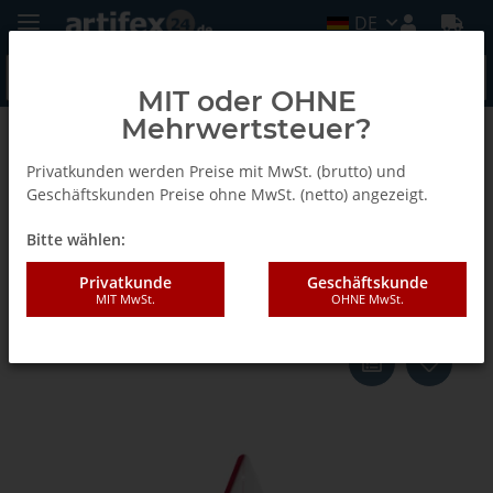
DE
MIT oder OHNE
Mehrwertsteuer?
Zurück zur Liste
Einbauwerkzeuge
Privatkunden werden Preise mit MwSt. (brutto) und
Geschäftskunden Preise ohne MwSt. (netto) angezeigt.
Bitte wählen:
Lamello Divario Anreisslehre
Kunststoff
Privatkunde
Geschäftskunde
MIT MwSt.
OHNE MwSt.