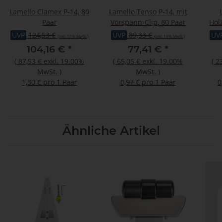
Lamello Clamex P-14, 80
Lamello Tenso P-14, mit
Paar
Vorspann-Clip, 80 Paar
Hol
UVP
124,53 €
UVP
89,33 €
UV
(inkl. 19% MwSt.)
(inkl. 19% MwSt.)
104,16 €
*
77,41 €
*
(
87,53 €
exkl. 19.00%
(
65,05 €
exkl. 19.00%
(
2
MwSt.
)
MwSt.
)
1,30 € pro 1 Paar
0,97 € pro 1 Paar
0
Ähnliche Artikel