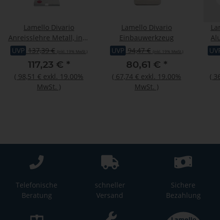
Lamello Divario
Lamello Divario
La
Anreisslehre Metall, inkl.
Einbauwerkzeug
Al
Bohrer und drehbarem
UVP
137,39 €
UVP
94,47 €
UV
(inkl. 19% MwSt.)
(inkl. 19% MwSt.)
Tiefensteller
117,23 €
*
80,61 €
*
(
98,51 €
exkl. 19.00%
(
67,74 €
exkl. 19.00%
(
3
MwSt.
)
MwSt.
)
Telefonische
schneller
Sichere
Beratung
Versand
Bezahlung