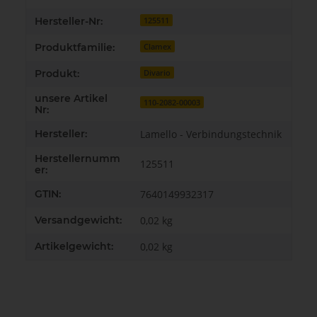
Hersteller-Nr:
125511
Produktfamilie:
Clamex
Produkt:
Divario
unsere Artikel
110-2082-00003
Nr:
Hersteller:
Lamello - Verbindungstechnik
Herstellernumm
125511
er:
GTIN:
7640149932317
Versandgewicht:
0,02 kg
Artikelgewicht:
0,02
kg