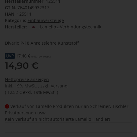
Herstellernummer:
125511
GTIN:
7640149932317
HAN:
125511
Kategorie:
Einbauwerkzeuge
Hersteller:
Lamello - Verbindungstechnik
Divario P-18 Anreisslehre Kunststoff
UVP
17,46 €
(inkl. 19% MwSt.)
14,90 €
Nettopreise anzeigen
inkl. 19% MwSt. , zzgl.
Versand
(
12,52 €
exkl. 19% MwSt.
)
Verkauf von Lamello Produkten nur an Schreiner, Tischler,
Privatpersonen usw.
Kein Verkauf an nicht autorisierte Lamello Händler!