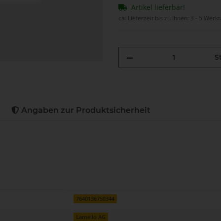
Artikel lieferbar!
ca. Lieferzeit bis zu Ihnen:
3 - 5 Werk
St
Angaben zur Produktsicherheit
7640136750344
Lamello AG