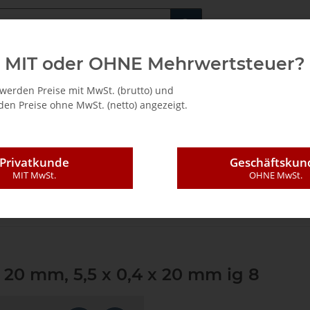
Fachshop für di
MIT oder OHNE Mehrwertsteuer?
/ Mietkauf
werden Preise mit MwSt. (brutto) und
en Preise ohne MwSt. (netto) angezeigt.
Privatkunde
Geschäftskun
MIT MwSt.
OHNE MwSt.
ndungstechnik
Leimauftragssystem
Dosicol
Lamello Druckfeder zu D
 20 mm, 5,5 x 0,4 x 20 mm ig 8