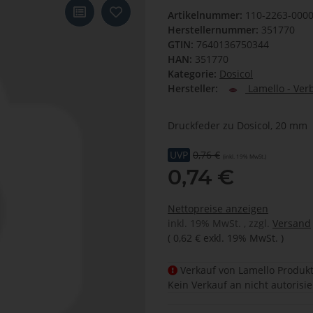
Artikelnummer:
110-2263-000
Herstellernummer:
351770
GTIN:
7640136750344
HAN:
351770
Kategorie:
Dosicol
Hersteller:
Lamello - Ver
Druckfeder zu Dosicol, 20 mm
UVP
0,76 €
(inkl. 19% MwSt.)
0,74 €
Nettopreise anzeigen
inkl. 19% MwSt. , zzgl.
Versand
(
0,62 €
exkl. 19% MwSt.
)
Verkauf von Lamello Produkt
Kein Verkauf an nicht autorisi