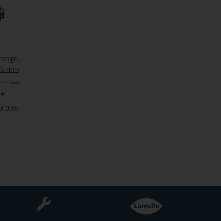
zange,
 Ø6 mm
. 19% MwSt.)
€
*
19.00%