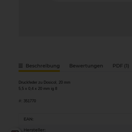
Beschreibung
Bewertungen
PDF (1)
Druckfeder zu Dosicol, 20 mm
5,5 x 0,4 x 20 mm ig 8
#:
351770
Produkteigenschaft
Wert
EAN:
Hersteller: