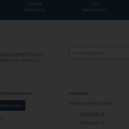
Sichere
CNC
Bezahlung
Fachpartner
lärung
regelmäßig und
timent per E-Mail zu.
Newsletter Abonnieren
e Informationen
Verbinder
Verbinden mit System
 widerrufen
Clamex P-14
tz
Clamex P-10