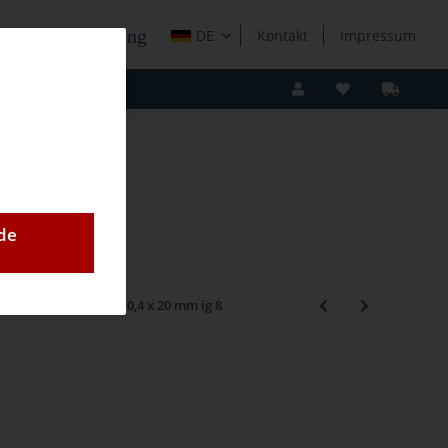
e Holzverarbeitung
DE
Kontakt
Impressum
de
osicol, 20 mm, 5,5 x 0,4 x 20 mm ig 8