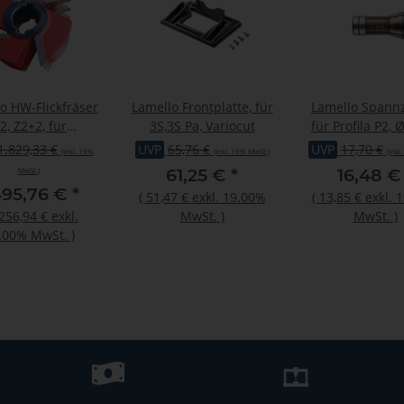
o HW-Flickfräser
Lamello Frontplatte, für
Lamello Spann
2, Z2+2, für
3S,3S Pa, Variocut
für Profila P2,
maker 20 (2x 2er
1.829,33 €
UVP
65,76 €
UVP
17,70 €
(inkl. 19%
(inkl. 19% MwSt.)
(inkl
Flick)
61,25 €
*
16,48 
MwSt.)
495,76 €
*
(
51,47 €
exkl. 19.00%
(
13,85 €
exkl. 
256,94 €
exkl.
MwSt.
)
MwSt.
)
.00% MwSt.
)