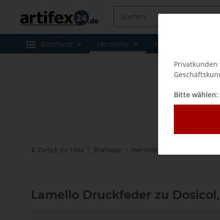
Sortiment
Hersteller
Sale
Leasing 
Privatkunden 
Geschäftskund
Bitte wählen:
Zurück zur Liste
Startseite
Hersteller
Lamello - Verbi
Lamello Druckfeder zu Dosicol,