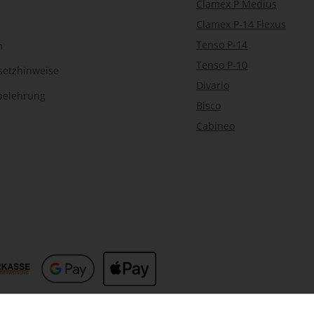
Clamex P Medius
Clamex P-14 Flexus
Tenso P-14
m
Tenso P-10
setzhinweise
Divario
belehrung
Bisco
Cabineo