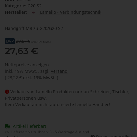
Kategorie:
G20 S2
Hersteller:
Lamello - Verbindungstechnik
Handgriff M8 zu G20/G20 S2
UVP
29,67 €
(inkl. 19% MwSt.)
27,63 €
Nettopreise anzeigen
inkl. 19% MwSt. , zzgl.
Versand
(
23,22 €
exkl. 19% MwSt.
)
Verkauf von Lamello Produkten nur an Schreiner, Tischler,
Privatpersonen usw.
Kein Verkauf an nicht autorisierte Lamello Händler!
Artikel lieferbar!
ca. Lieferzeit bis zu Ihnen:
3 - 5 Werktage
Ausland
Frage zum Artikel