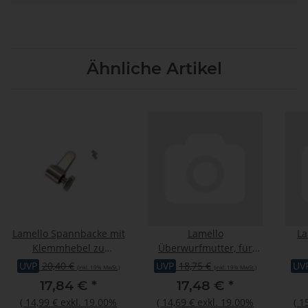
Ähnliche Artikel
Lamello Spannbacke mit
Lamello
La
Klemmhebel zu
Überwurfmutter, für
Anschlagwinkel, für Zeta
Profila P,Perfora P,Profila
Sche
UVP
20,40 €
UVP
18,75 €
UV
(inkl. 19% MwSt.)
(inkl. 19% MwSt.)
P2,Top20/21,Classic X
Pro Plus,P51,P53
17,84 €
*
17,48 €
*
(
14,99 €
exkl. 19.00%
(
14,69 €
exkl. 19.00%
(
1