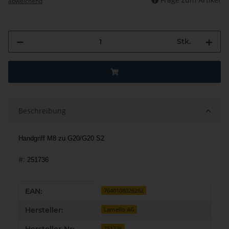
abweichend
Stk.
Beschreibung
Handgriff M8 zu G20/G20 S2
#:
251736
Produkteigenschaft
Wert
EAN:
7640108026262
Hersteller:
Lamello AG
251736