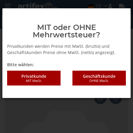
DE
MIT oder OHNE
Mehrwertsteuer?
Zurück zur Liste
G20 S2
Privatkunden werden Preise mit MwSt. (brutto) und
Geschäftskunden Preise ohne MwSt. (netto) angezeigt.
Bitte wählen:
Lamello Handgriff M8, für
G20,G20 S2
Privatkunde
Geschäftskunde
MIT MwSt.
OHNE MwSt.