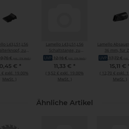
llo L43,L51,L56
Lamello L43,L51,L56
Lamello Absaug
alterknopf, zu
Schaltstange, zu
36 mm, für Z
43/L51/L56
L43/L51/L56
P2,Top21,Clas
10,76 €
UVP
12,16 €
UVP
17,72 €
(inkl. 19% MwSt.)
(inkl. 19% MwSt.)
(inkl
10,45 €
*
11,33 €
*
15,11 €
 €
exkl. 19.00%
(
9,52 €
exkl. 19.00%
(
12,70 €
exkl. 
MwSt.
)
MwSt.
)
MwSt.
)
Ähnliche Artikel