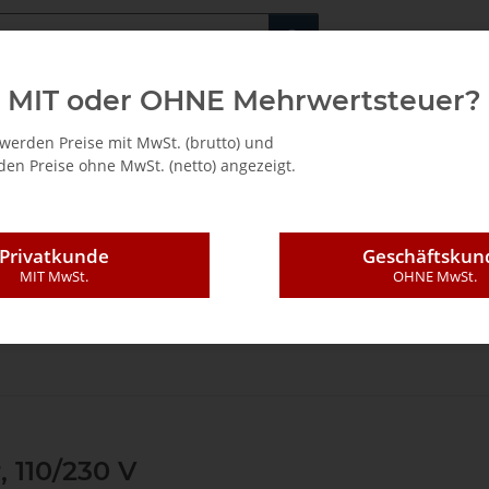
Fachshop für di
MIT oder OHNE Mehrwertsteuer?
/ Mietkauf
werden Preise mit MwSt. (brutto) und
en Preise ohne MwSt. (netto) angezeigt.
Privatkunde
Geschäftskun
MIT MwSt.
OHNE MwSt.
ndungstechnik
Ersatzteile
Motoren und Getriebe
L43 S2 (Top 20 S2,T
, 110/230 V