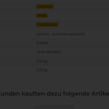
Lamello AG
314303
110-2258-00003
Lamello - Verbindungstechnik
314303
7640108038852
0,02 kg
0,02
kg
unden kauften dazu folgende Artike