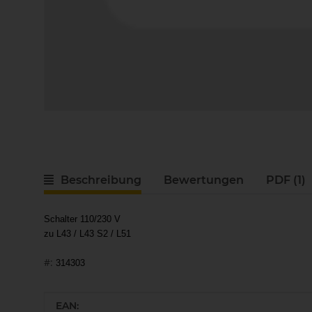
Beschreibung
Bewertungen
PDF (1)
Schalter 110/230 V
zu L43 / L43 S2 / L51
#:
314303
Produkteigenschaft
Wert
EAN: