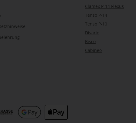
Clamex P-14 Flexus
Tenso P-14
m
Tenso P-10
setzhinweise
Divario
belehrung
Bisco
Cabineo