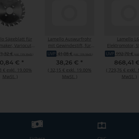
lo Sägeblatt für
Lamello Auswurfrohr
Lamello L
maker, Variocut,
mit Gewindestift, für
Elektromotor, S
100x2,4xØ22 mm,
G20,G20 S2
Typ F Schuko, 23
71,32 €
UVP
41,08 €
UVP
992,70 €
(inkl. 19% MwSt.)
(inkl. 19% MwSt.)
(ink
Z20, NL 4
Cantex
0,84 €
*
38,26 €
*
868,41 
3 €
exkl. 19.00%
(
32,15 €
exkl. 19.00%
(
729,76 €
exkl.
MwSt.
)
MwSt.
)
MwSt.
)
Sichere
CNC