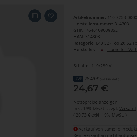
Artikelnummer:
110-2258-000
Herstellernummer:
314303
GTIN:
7640108038852
HAN:
314303
Kategorie:
L43 S2 (Top 20 S2,T
Hersteller:
Lamello - Ver
Schalter 110/230 V
UVP
26,49 €
(inkl. 19% MwSt.)
24,67 €
Nettopreise anzeigen
inkl. 19% MwSt. , zzgl.
Versand
(
20,73 €
exkl. 19% MwSt.
)
Verkauf von Lamello Produkt
Kein Verkauf an nicht autorisi