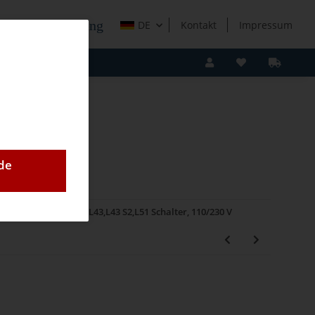
e Holzverarbeitung
DE
Kontakt
Impressum
de
op 20 S3)
Lamello L43,L43 S2,L51 Schalter, 110/230 V