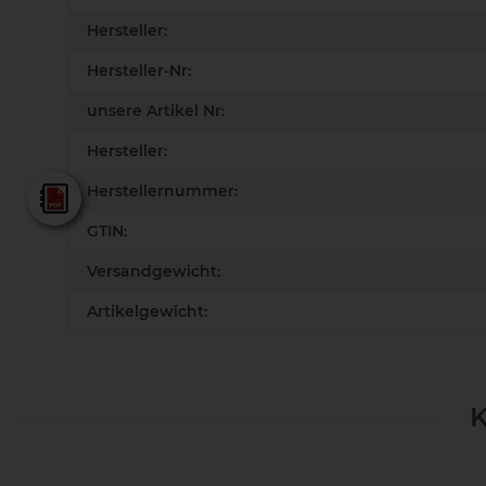
Hersteller:
Hersteller-Nr:
unsere Artikel Nr:
Hersteller:
Herstellernummer:
Lamello - Gesamtkatalog
GTIN:
Versandgewicht:
Artikelgewicht:
K