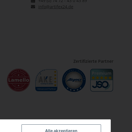
+49 (0) 74 72 - 43 0 43 89
info@artifex24.de
Zertifizierte Partner
Alle akzeptieren