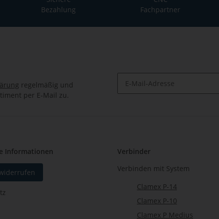
Bezahlung
Fachpartner
lärung
regelmäßig und
timent per E-Mail zu.
Newsletter Abonnieren
e Informationen
Verbinder
Verbinden mit System
 widerrufen
Clamex P-14
tz
Clamex P-10
Clamex P Medius