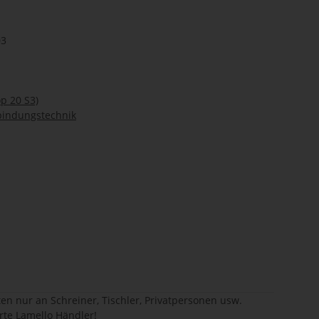
03
op 20 S3)
bindungstechnik
en nur an Schreiner, Tischler, Privatpersonen usw.
erte Lamello Händler!