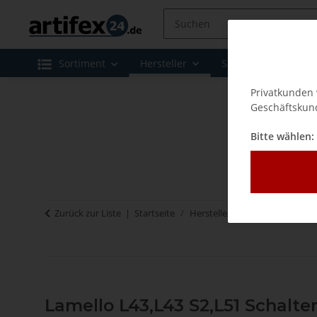
Sortiment
Hersteller
Sale
Leasing 
Privatkunden 
Geschäftskund
Bitte wählen:
Zurück zur Liste
Startseite
Hersteller
Lamello - Verbi
Lamello L43,L43 S2,L51 Schalter