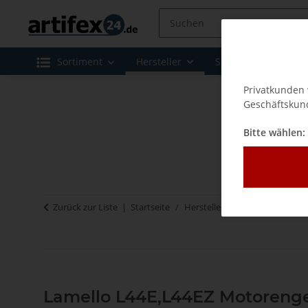
Sortiment
Hersteller
Sale
Leasing 
Privatkunden 
Geschäftskund
Bitte wählen:
Zurück zur Liste
Startseite
Hersteller
Lamello - Verbi
Lamello L44E,L44EZ Motoreng