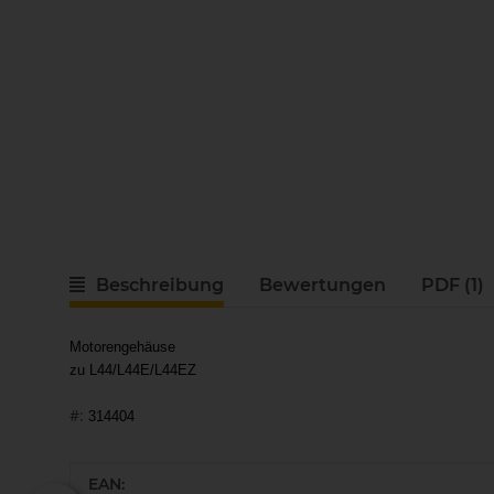
Beschreibung
Bewertungen
PDF (1)
Motorengehäuse
zu L44/L44E/L44EZ
#:
314404
Produkteigenschaft
Wert
EAN: