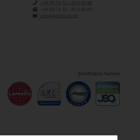
+49 (0) 74 72 - 43 0 43 90
+49 (0) 74 72 - 43 0 43 89
info@artifex24.de
Zertifizierte Partner