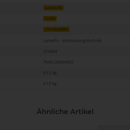
Lamello AG
314404
110-2302-00001
Lamello - Verbindungstechnik
314404
7640129664955
0,13 kg
0,13
kg
Ähnliche Artikel