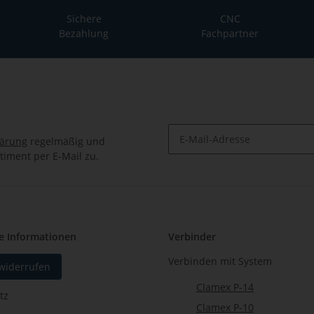
Sichere
CNC
Bezahlung
Fachpartner
lärung
regelmäßig und
timent per E-Mail zu.
Newsletter Abonnieren
e Informationen
Verbinder
Verbinden mit System
 widerrufen
Clamex P-14
tz
Clamex P-10