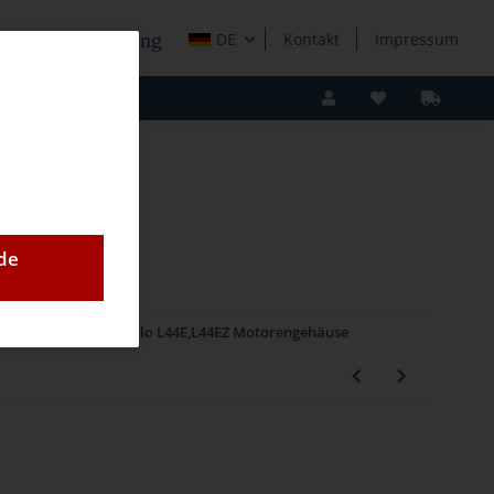
e Holzverarbeitung
DE
Kontakt
Impressum
de
21,Variocut)
Lamello L44E,L44EZ Motorengehäuse