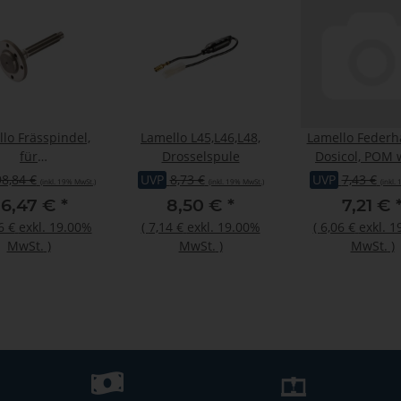
lo Frässpindel,
Lamello L45,L46,L48,
Lamello Federh
für
Drosselspule
Dosicol, POM 
21,Variocut,Zeta
98,84 €
UVP
8,73 €
UVP
7,43 €
(inkl. 19% MwSt.)
(inkl. 19% MwSt.)
(inkl.
P2
6,47 €
*
8,50 €
*
7,21 €
6 €
exkl. 19.00%
(
7,14 €
exkl. 19.00%
(
6,06 €
exkl. 
MwSt.
)
MwSt.
)
MwSt.
)