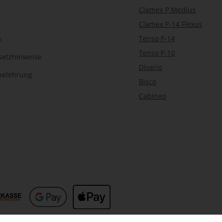
Clamex P Medius
Clamex P-14 Flexus
Tenso P-14
m
Tenso P-10
setzhinweise
Divario
belehrung
Bisco
Cabineo