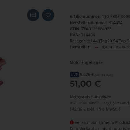
Artikelnummer:
110-2302-000
Herstellernummer:
314404
GTIN:
7640129664955
HAN:
314404
Kategorie:
L44 (Top20 S4,Top 2
Hersteller:
Lamello - Ver
Motorengehäuse
UVP
54,75 €
(inkl. 19% MwSt.)
51,00 €
Nettopreise anzeigen
inkl. 19% MwSt. , zzgl.
Versand
(
42,86 €
exkl. 19% MwSt.
)
Verkauf von Lamello Produkt
Kein Verkauf an nicht autorisi