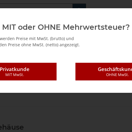
Fachshop für di
MIT oder OHNE Mehrwertsteuer?
/ Mietkauf
werden Preise mit MwSt. (brutto) und
en Preise ohne MwSt. (netto) angezeigt.
Privatkunde
Geschäftskun
MIT MwSt.
OHNE MwSt.
ndungstechnik
Ersatzteile
Motoren und Getriebe
L44 (Top20 S4,Top 
ehäuse