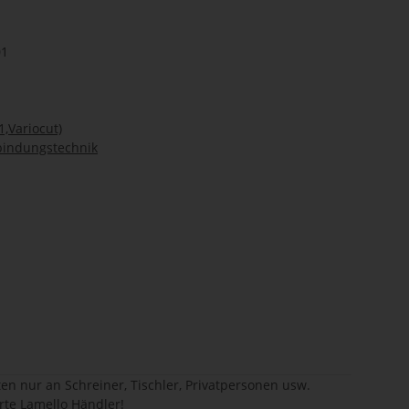
01
1,Variocut)
bindungstechnik
en nur an Schreiner, Tischler, Privatpersonen usw.
erte Lamello Händler!