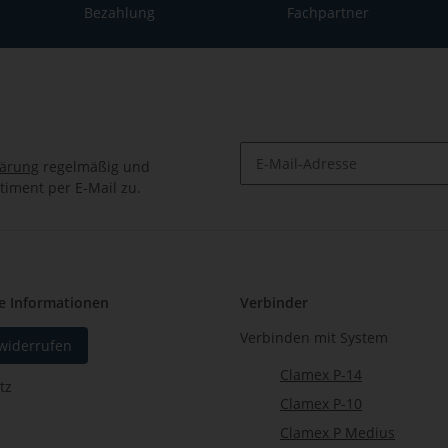
Bezahlung
Fachpartner
lärung
regelmäßig und
timent per E-Mail zu.
Newsletter Abonnieren
e Informationen
Verbinder
Verbinden mit System
 widerrufen
Clamex P-14
tz
Clamex P-10
Clamex P Medius