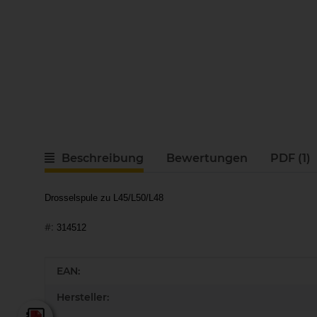
Beschreibung
Bewertungen
PDF (1)
Drosselspule zu L45/L50/L48
#:
314512
Produkteigenschaft
Wert
EAN:
Hersteller: