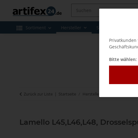
Sortiment
Hersteller
Sale
Leasing 
Privatkunden 
Geschäftskund
Bitte wählen:
Zurück zur Liste
Startseite
Hersteller
Lamello - Verbi
Lamello L45,L46,L48, Drosselsp