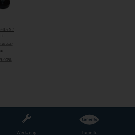
elta S2
ck
. 19% MwSt.)
€
*
19.00%
Werkzeug
Lamello