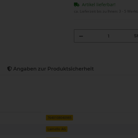
Artikel lieferbar!
ca. Lieferzeit bis zu Ihnen:
3 - 5 Werk
St
Angaben zur Produktsicherheit
7640108040985
Lamello AG