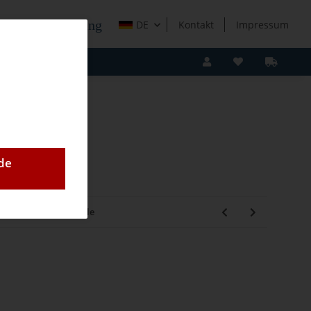
e Holzverarbeitung
DE
Kontakt
Impressum
de
,L46,L48, Drosselspule