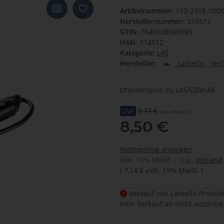
Artikelnummer:
110-2318-000
Herstellernummer:
314512
GTIN:
7640108040985
HAN:
314512
Kategorie:
L45
Hersteller:
Lamello - Ver
Drosselspule zu L45/L50/L48
UVP
8,73 €
(inkl. 19% MwSt.)
8,50 €
Nettopreise anzeigen
inkl. 19% MwSt. , zzgl.
Versand
(
7,14 €
exkl. 19% MwSt.
)
Verkauf von Lamello Produkt
Kein Verkauf an nicht autorisi