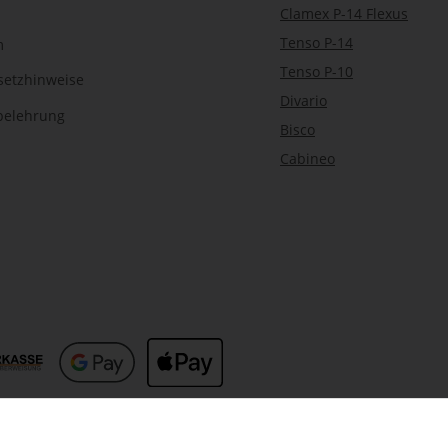
Clamex P-14 Flexus
Tenso P-14
m
Tenso P-10
setzhinweise
Divario
belehrung
Bisco
Cabineo