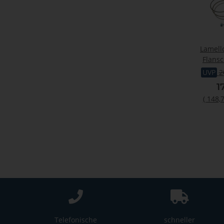
Lamell
Flansc
UVP
2
1
(
148,7
Telefonische
schneller