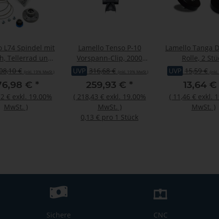
o L74 Spindel mit
Lamello Tenso P-10
Lamello Tanga D
h, Tellerrad und
Vorspann-Clip, 2000
Rolle, 2 Stü
Ritzel
Stück
08,10 €
UVP
316,68 €
UVP
15,59 €
(inkl. 19% MwSt.)
(inkl. 19% MwSt.)
(inkl
76,98 €
*
259,93 €
*
13,64 
2 €
exkl. 19.00%
(
218,43 €
exkl. 19.00%
(
11,46 €
exkl. 
MwSt.
)
MwSt.
)
MwSt.
)
0,13 € pro 1 Stück
Sichere
CNC