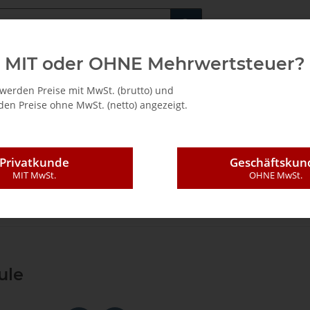
Fachshop für di
MIT oder OHNE Mehrwertsteuer?
/ Mietkauf
werden Preise mit MwSt. (brutto) und
en Preise ohne MwSt. (netto) angezeigt.
Privatkunde
Geschäftskun
MIT MwSt.
OHNE MwSt.
ndungstechnik
Ersatzteile
Motoren und Getriebe
L45
Lamello L45
ule