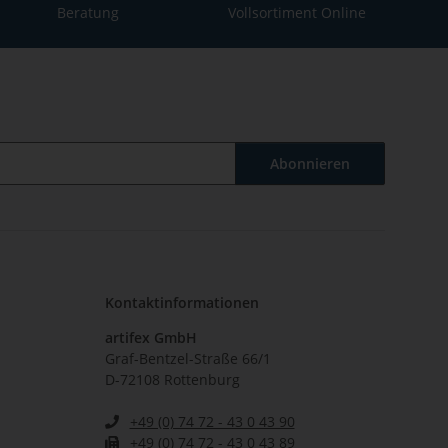
Beratung
Vollsortiment Online
Abonnieren
Kontaktinformationen
artifex GmbH
Graf-Bentzel-Straße 66/1
D-72108 Rottenburg
+49 (0) 74 72 - 43 0 43 90
+49 (0) 74 72 - 43 0 43 89