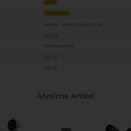
314512
110-2318-00001
Lamello - Verbindungstechnik
314512
7640108040985
0,01 kg
0,01
kg
Ähnliche Artikel