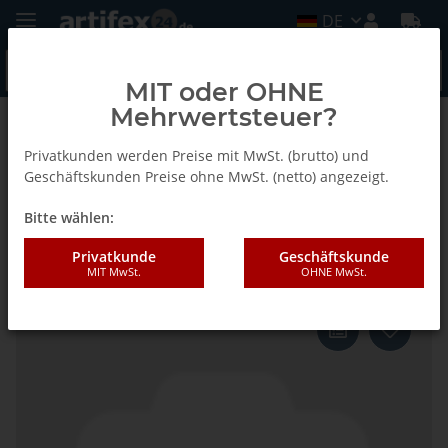
DE
MIT oder OHNE
Mehrwertsteuer?
Zurück zur Liste
L73 (Tanga Delta (H,S2))
Privatkunden werden Preise mit MwSt. (brutto) und
Geschäftskunden Preise ohne MwSt. (netto) angezeigt.
Bitte wählen:
Lamello L50,L72,L73,L74
Rillenkugellager, 6002 ZZ
Privatkunde
Geschäftskunde
MIT MwSt.
OHNE MwSt.