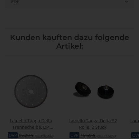
PDF
Kunden kauften dazu folgende
Artikel:
Lamello Tanga Delta
Lamello Tanga Delta S2
Lame
Trennscheibe, DP,
Rolle, 2 Stück
Ø180x2.6xØ22 mm, NL 4
UVP
85,28 €
UVP
15,59 €
UV
(inkl. 19% MwSt.)
(inkl. 19% MwSt.)