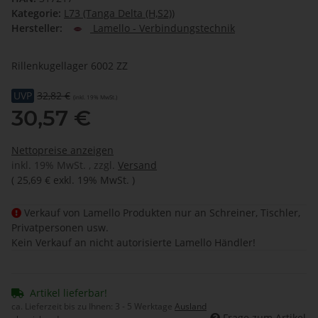
Kategorie:
L73 (Tanga Delta (H,S2))
Hersteller:
Lamello - Verbindungstechnik
Rillenkugellager 6002 ZZ
UVP
32,82 €
(inkl. 19% MwSt.)
30,57 €
Nettopreise anzeigen
inkl. 19% MwSt. , zzgl.
Versand
(
25,69 €
exkl. 19% MwSt.
)
Verkauf von Lamello Produkten nur an Schreiner, Tischler,
Privatpersonen usw.
Kein Verkauf an nicht autorisierte Lamello Händler!
Artikel lieferbar!
ca. Lieferzeit bis zu Ihnen:
3 - 5 Werktage
Ausland
Frage zum Artikel