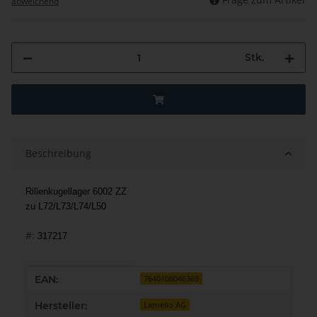
abweichend
Stk.
Beschreibung
Rillenkugellager 6002 ZZ
zu L72/L73/L74/L50
#:
317217
Produkteigenschaft
Wert
EAN:
7640108046369
Hersteller:
Lamello AG