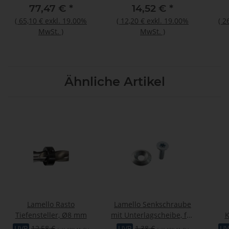
77,47 €
*
14,52 €
*
(
65,10 €
exkl. 19.00%
(
12,20 €
exkl. 19.00%
(
2
MwSt.
)
MwSt.
)
Ähnliche Artikel
Lamello Rasto
Lamello Senkschraube
Tiefensteller, Ø8 mm
mit Unterlagscheibe, für
K
Top20, 4x12 mm
UVP
12,58 €
UVP
1,38 €
UV