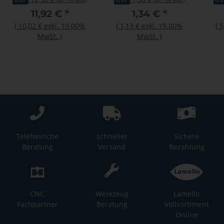
(inkl. 19% MwSt.)
(inkl. 19% MwSt.)
11,92 €
*
1,34 €
*
(
10,02 €
exkl. 19.00%
(
1,13 €
exkl. 19.00%
(
5
MwSt.
)
MwSt.
)
Telefonische
schneller
Sichere
Beratung
Versand
Bezahlung
CNC
Werkzeug
Lamello
Fachpartner
Beratung
Vollsortiment
Online