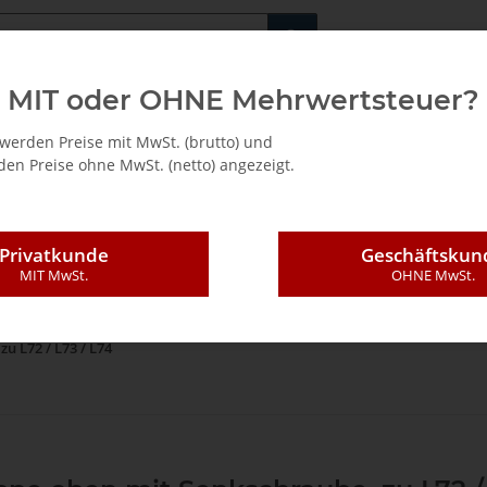
Fachshop für di
MIT oder OHNE Mehrwertsteuer?
/ Mietkauf
werden Preise mit MwSt. (brutto) und
en Preise ohne MwSt. (netto) angezeigt.
Privatkunde
Geschäftskun
MIT MwSt.
OHNE MwSt.
ndungstechnik
Ersatzteile
Motoren und Getriebe
L73 (Tanga Delta (H
u L72 / L73 / L74