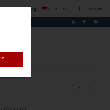
e Holzverarbeitung
DE
Kontakt
Impressum
de
,S2))