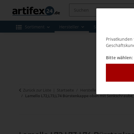
Sortiment
Hersteller
Sale
Leasing 
Privatkunden 
Geschäftskund
Bitte wählen:
Zurück zur Liste
Startseite
Hersteller
Lamello - Verbi
Lamello L72,L73,L74 Bürstenkappe oben mit Senkschraube, z