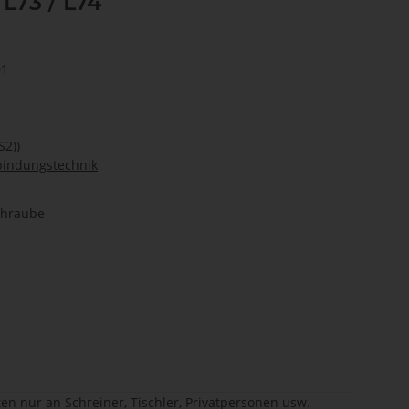
L73 / L74
01
S2))
bindungstechnik
chraube
en nur an Schreiner, Tischler, Privatpersonen usw.