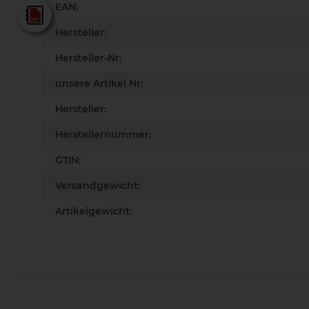
Produkteigenschaft
Wert
EAN:
Lamello - Gesamtkatalog
Hersteller:
Hersteller-Nr:
unsere Artikel Nr:
Hersteller:
Herstellernummer:
GTIN:
Versandgewicht:
Artikelgewicht: