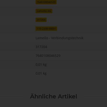
7640108046529
Lamello AG
317204
110-2338-00001
Lamello - Verbindungstechnik
317204
7640108046529
0,01 kg
0,01
kg
Ähnliche Artikel