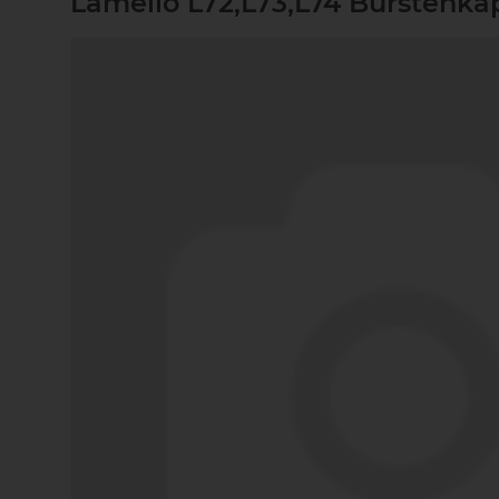
Lamello L72,L73,L74 Bürstenkap