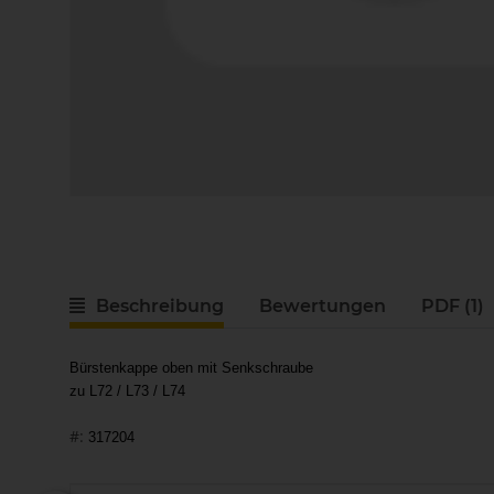
Beschreibung
Bewertungen
PDF (1)
Bürstenkappe oben mit Senkschraube
zu L72 / L73 / L74
#:
317204