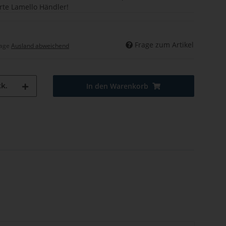
erte Lamello Händler!
Frage zum Artikel
tage
Ausland abweichend
k.
In den Warenkorb