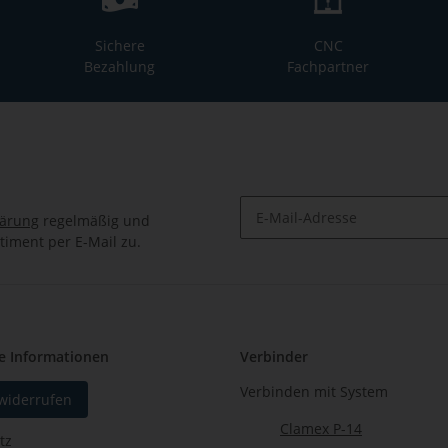
Sichere
CNC
Bezahlung
Fachpartner
lärung
regelmäßig und
timent per E-Mail zu.
Newsletter Abonnieren
e Informationen
Verbinder
Verbinden mit System
 widerrufen
Clamex P-14
tz