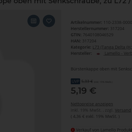
pe oben mit Senkschraube, zu L72 / 
Artikelnummer:
110-2338-000
Herstellernummer:
317204
GTIN:
7640108046529
HAN:
317204
Kategorie:
L73 (Tanga Delta (H,
Hersteller:
Lamello - Ver
Bürstenkappe oben mit Senks
UVP
5,33 €
(inkl. 19% MwSt.)
5,19 €
Nettopreise anzeigen
inkl. 19% MwSt. , zzgl.
Versand
(
4,36 €
exkl. 19% MwSt.
)
Verkauf von Lamello Produkt