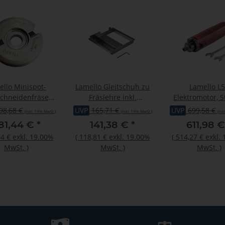
ello Minispot-
Lamello Gleitschuh zu
Lamello L
schneidenfräser,
Fräslehre inkl.
Elektromotor, S
össe 20, HW,
Begrenzungswinkel
Typ F Schuko, 23
98,68 €
UVP
165,71 €
UVP
699,58 €
(inkl. 19% MwSt.)
(inkl. 19% MwSt.)
(ink
20xØ22 mm, Z2
Patchmaker, S
81,44 €
*
141,38 €
*
611,98 
UAC 25F, V
4 €
exkl. 19.00%
(
118,81 €
exkl. 19.00%
(
514,27 €
exkl.
MwSt.
)
MwSt.
)
MwSt.
)