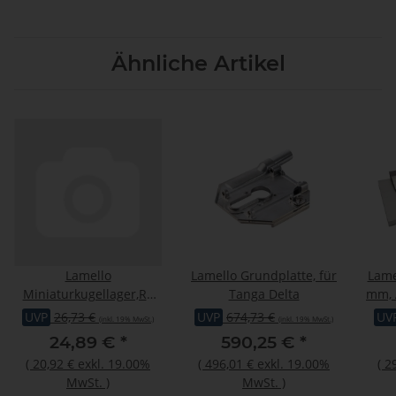
Ähnliche Artikel
Lamello
Lamello Grundplatte, für
Lame
Miniaturkugellager,R3
Tanga Delta
mm, 
ZZ, zu Abrundfräser
P
UVP
26,73 €
UVP
674,73 €
UV
(inkl. 19% MwSt.)
(inkl. 19% MwSt.)
131957
24,89 €
*
590,25 €
*
(
20,92 €
exkl. 19.00%
(
496,01 €
exkl. 19.00%
(
2
MwSt.
)
MwSt.
)