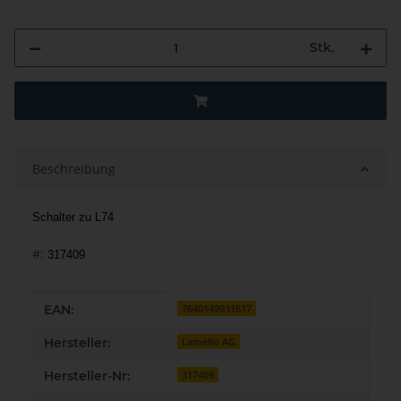
Stk.
Beschreibung
Schalter zu L74
#:
317409
Produkteigenschaft
Wert
EAN:
7640149931617
Hersteller:
Lamello AG
Hersteller-Nr:
317409