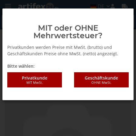
DE
MIT oder OHNE
Mehrwertsteuer?
Zurück zur Liste
L74 (Tanga Delta H,Tanga Delta S2)
Privatkunden werden Preise mit MwSt. (brutto) und
Geschäftskunden Preise ohne MwSt. (netto) angezeigt.
Bitte wählen:
Lamello L74 Schalter
Privatkunde
Geschäftskunde
MIT MwSt.
OHNE MwSt.