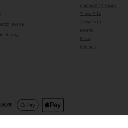
Clamex P-14 Flexus
Tenso P-14
m
Tenso P-10
setzhinweise
Divario
belehrung
Bisco
Cabineo