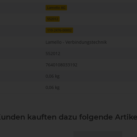
Lamello AG
552012
110-2476-00002
Lamello - Verbindungstechnik
552012
7640108033192
0,06 kg
0,06
kg
unden kauften dazu folgende Artike