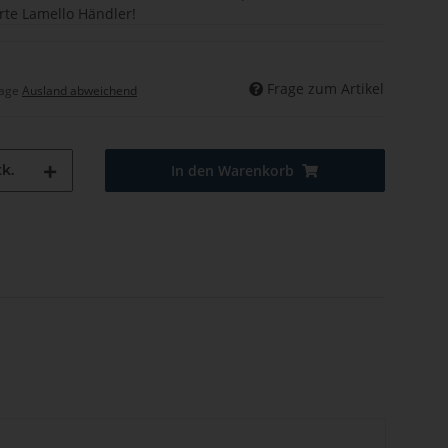
erte Lamello Händler!
Frage zum Artikel
tage
Ausland abweichend
k.
In den Warenkorb