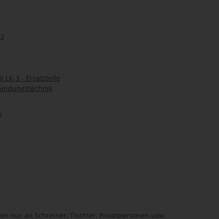
02
 LK-3 - Ersatzteile
bindungstechnik
5
en nur an Schreiner, Tischler, Privatpersonen usw.