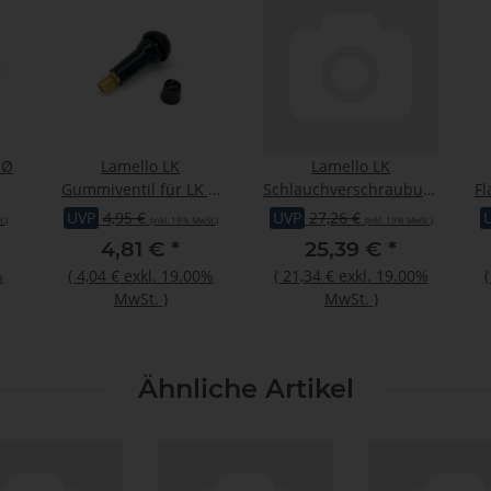
 Ø
Lamello LK
Lamello LK
Gummiventil für LK 3,
Schlauchverschraubung,
Fl
LK5, LK 10, LK 5 PUR
1/2"x10 mm
UVP
4,95 €
UVP
27,26 €
.)
(inkl. 19% MwSt.)
(inkl. 19% MwSt.)
4,81 €
*
25,39 €
*
%
(
4,04 €
exkl. 19.00%
(
21,34 €
exkl. 19.00%
MwSt.
)
MwSt.
)
Ähnliche Artikel