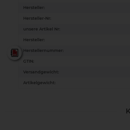
Hersteller:
Hersteller-Nr:
unsere Artikel Nr:
Hersteller:
Herstellernummer:
Lamello - Gesamtkatalog
GTIN:
Versandgewicht:
Artikelgewicht:
K