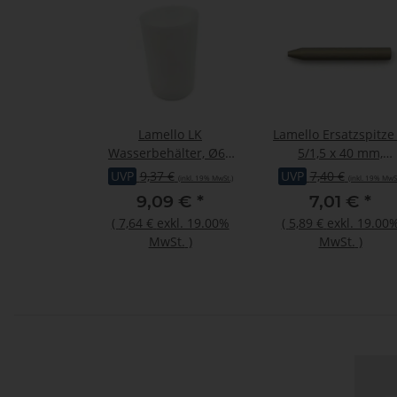
Lamello LK
Lamello Ersatzspitze
Wasserbehälter, Ø62
5/1,5 x 40 mm,
mm, zu 533260
emataliert
UVP
9,37 €
UVP
7,40 €
(inkl. 19% MwSt.)
(inkl. 19% MwSt
9,09 €
*
7,01 €
*
(
7,64 €
exkl. 19.00%
(
5,89 €
exkl. 19.00
MwSt.
)
MwSt.
)