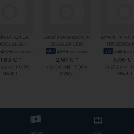
llo L43,L51,L56
Lamello Distanzscheibe
Lamello Torx-Mut
ämmring, zu
40 x 22 x 0,4 mm
HW-Vorschne
43/L51/L56
14x14x1.2 
12,16 €
UVP
2,64 €
UVP
5,20 €
(inkl. 19% MwSt.)
(inkl. 19% MwSt.)
(inkl.
(Fräser1321
11,83 €
*
2,50 €
*
5,06 €
 €
exkl. 19.00%
(
2,10 €
exkl. 19.00%
(
4,25 €
exkl. 
MwSt.
)
MwSt.
)
MwSt.
)
Sichere
CNC