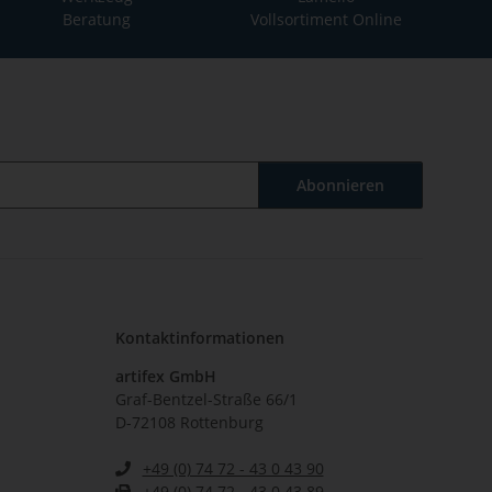
Beratung
Vollsortiment Online
Abonnieren
Kontaktinformationen
artifex GmbH
Graf-Bentzel-Straße 66/1
D-72108 Rottenburg
+49 (0) 74 72 - 43 0 43 90
+49 (0) 74 72 - 43 0 43 89