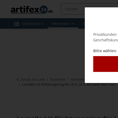
Sortiment
Hersteller
Sale
Leasing 
Privatkunden 
Geschäftskund
Bitte wählen:
Zurück zur Liste
Startseite
Hersteller
Lamello - Verbi
Lamello LK Dichtungsring für LK 3, LK 5, Ø210xØ190x7 mm