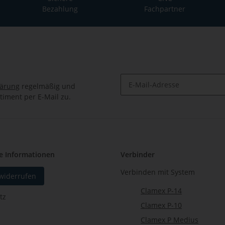
Bezahlung
Fachpartner
lärung
regelmäßig und
timent per E-Mail zu.
Newsletter Abonnieren
e Informationen
Verbinder
Verbinden mit System
 widerrufen
Clamex P-14
tz
Clamex P-10
Clamex P Medius