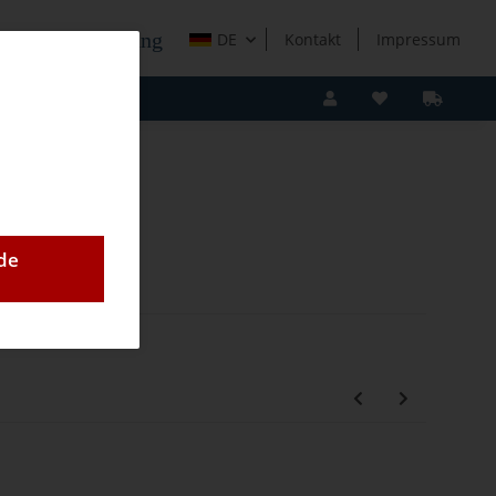
e Holzverarbeitung
DE
Kontakt
Impressum
de
-3 - Ersatzteile