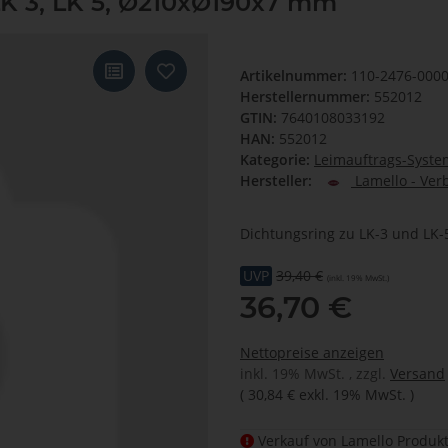
LK 3, LK 5, Ø210xØ190x7 mm
Artikelnummer:
110-2476-000
Herstellernummer:
552012
GTIN:
7640108033192
HAN:
552012
Kategorie:
Leimauftrags-System
Hersteller:
Lamello - Ver
Dichtungsring zu LK-3 und LK-
UVP
39,40 €
(inkl. 19% MwSt.)
36,70 €
Nettopreise anzeigen
inkl. 19% MwSt. , zzgl.
Versand
(
30,84 €
exkl. 19% MwSt.
)
Verkauf von Lamello Produkt