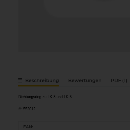
Beschreibung
Bewertungen
PDF (1)
Dichtungsring zu LK-3 und LK-5
#:
552012
Produkteigenschaft
Wert
EAN: