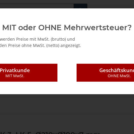
Fachshop für di
MIT oder OHNE Mehrwertsteuer?
/ Mietkauf
werden Preise mit MwSt. (brutto) und
en Preise ohne MwSt. (netto) angezeigt.
Privatkunde
Geschäftskun
MIT MwSt.
OHNE MwSt.
ndungstechnik
Ersatzteile
Maschinen / Geräte
Leimauftrags-System LK