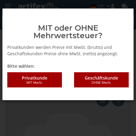
DE
MIT oder OHNE
Mehrwertsteuer?
Zurück zur Liste
Leimauftrags-System LK-10 - Ersatzteile
Privatkunden werden Preise mit MwSt. (brutto) und
Geschäftskunden Preise ohne MwSt. (netto) angezeigt.
Bitte wählen:
Lamello LK Verschlusskappe für
LK 10
Privatkunde
Geschäftskunde
MIT MwSt.
OHNE MwSt.