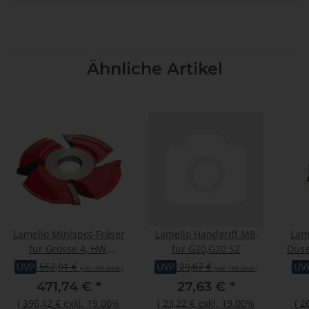
Ähnliche Artikel
Lamello Minispot-Fräser
Lamello Handgriff M8,
Lam
für Grösse 4, HW,
für G20,G20 S2
Düs
Ø100x15xØ22 mm, Z4
UVP
552,91 €
UVP
29,67 €
UV
(inkl. 19% MwSt.)
(inkl. 19% MwSt.)
471,74 €
*
27,63 €
*
(
396,42 €
exkl. 19.00%
(
23,22 €
exkl. 19.00%
(
2