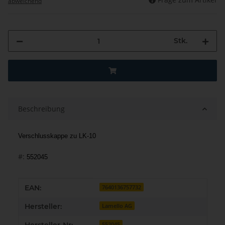
abweichend
Stk.
Beschreibung
Verschlusskappe zu LK-10
#:
552045
Produkteigenschaft
Wert
EAN:
7640136757732
Hersteller:
Lamello AG
552045