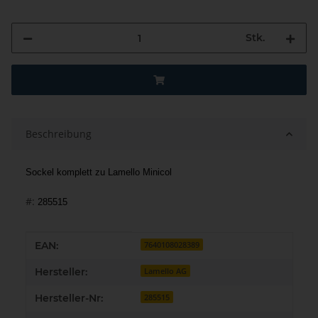
Stk.
Beschreibung
Sockel komplett zu Lamello Minicol
#:
285515
Produkteigenschaft
Wert
EAN:
7640108028389
Hersteller:
Lamello AG
Hersteller-Nr:
285515