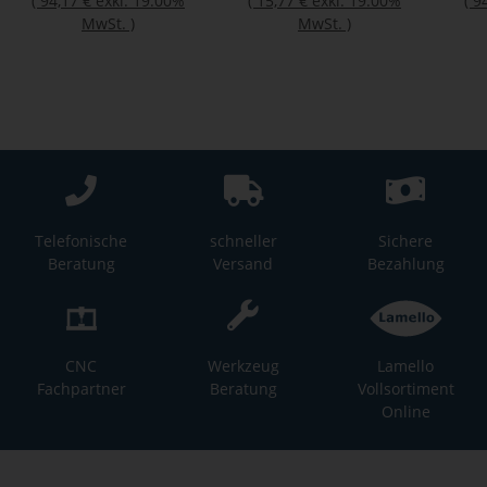
(
94,17 €
exkl. 19.00%
(
15,77 €
exkl. 19.00%
(
9
MwSt.
)
MwSt.
)
Telefonische
schneller
Sichere
Beratung
Versand
Bezahlung
CNC
Werkzeug
Lamello
Fachpartner
Beratung
Vollsortiment
Online