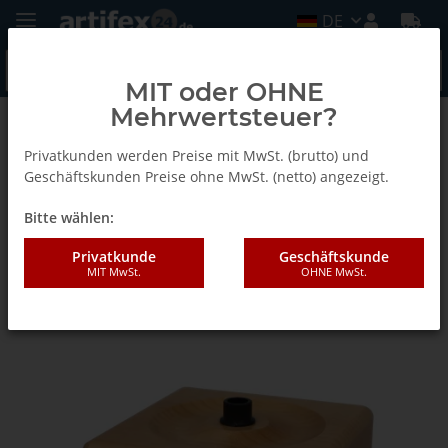
DE
MIT oder OHNE
Mehrwertsteuer?
Zurück zur Liste
Leimflaschen Minicol
Privatkunden werden Preise mit MwSt. (brutto) und
Geschäftskunden Preise ohne MwSt. (netto) angezeigt.
Bitte wählen:
Lamello Minicol Sockel
Privatkunde
Geschäftskunde
MIT MwSt.
OHNE MwSt.