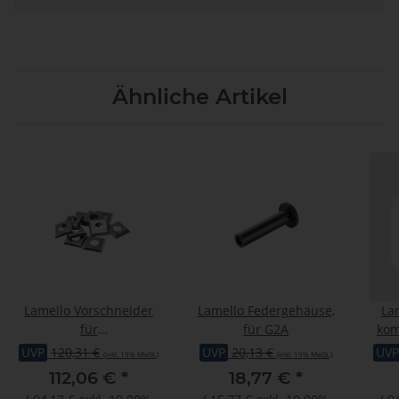
Ähnliche Artikel
Lamello Vorschneider
Lamello Federgehäuse,
La
für
für G2A
kom
Wendeschneidenfräser
UVP
120,31 €
UVP
20,13 €
UVP
(inkl. 19% MwSt.)
(inkl. 19% MwSt.)
8 mm, 10 Stück, passend
112,06 €
*
18,77 €
*
zu Art.Nr. 132108