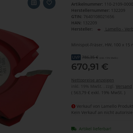
Artikelnummer:
110-2109-000
Herstellernummer:
132209
GTIN:
7640108021656
HAN:
132209
Hersteller:
Lamello - Ver
Minispot-Fräser, HW, 100 x 15
UVP
786,35 €
(inkl. 19% MwSt.)
670,91 €
Nettopreise anzeigen
inkl. 19% MwSt. , zzgl.
Versand
(
563,79 €
exkl. 19% MwSt.
)
Verkauf von Lamello Produkt
Kein Verkauf an nicht autorisi
Artikel lieferbar!