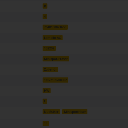
R
4
7640108021656
Lamello AG
132209
Minispot-Fräser
Zubehör
110-2109-00002
HW
F
Nutfräser
Minispotfräser
14