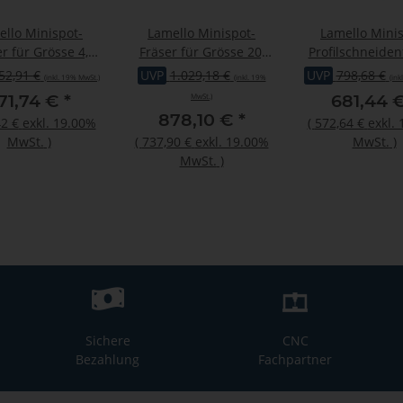
ello Minispot-
Lamello Minispot-
Lamello Minis
r für Grösse 4,
Fräser für Grösse 20,
Profilschneiden
100x15xØ22 mm,
HW, Ø100x20xØ22 mm,
Grösse 20, 
52,91 €
UVP
1.029,18 €
UVP
798,68 €
(inkl. 19% MwSt.)
(inkl. 19%
(ink
Z4
Z4
Ø100x20xØ22 
71,74 €
*
681,44 
MwSt.)
878,10 €
*
2 €
exkl. 19.00%
(
572,64 €
exkl.
MwSt.
)
(
737,90 €
exkl. 19.00%
MwSt.
)
MwSt.
)
Sichere
CNC
Bezahlung
Fachpartner