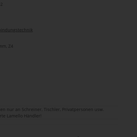
02
bindungstechnik
 mm, Z4
en nur an Schreiner, Tischler, Privatpersonen usw.
erte Lamello Händler!