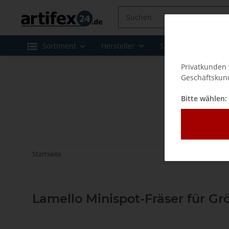
Sortiment
Hersteller
Sale
Leasing 
Privatkunden 
Geschäftskund
Bitte wählen:
Startseite
Lamello Minispot-Fräser für G