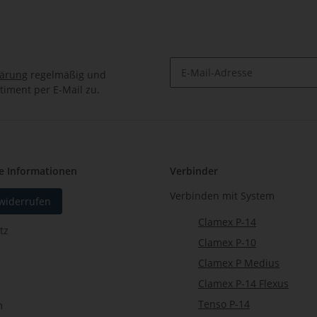
lärung
regelmäßig und
timent per E-Mail zu.
Newsletter Abonnieren
e Informationen
Verbinder
Verbinden mit System
 widerrufen
Clamex P-14
tz
Clamex P-10
Clamex P Medius
Clamex P-14 Flexus
Tenso P-14
m