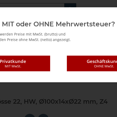
Fachshop für di
MIT oder OHNE Mehrwertsteuer?
/ Mietkauf
werden Preise mit MwSt. (brutto) und
en Preise ohne MwSt. (netto) angezeigt.
Privatkunde
Geschäftskun
MIT MwSt.
OHNE MwSt.
rösse 22, HW, Ø100x14xØ22 mm, Z4