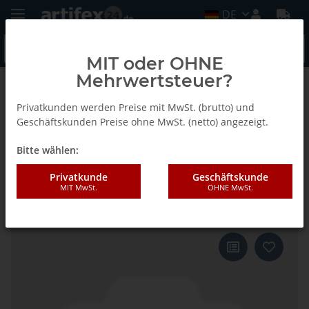
DE
MIT oder OHNE
Mehrwertsteuer?
Zurück zur Liste
Cantex Ergo
Privatkunden werden Preise mit MwSt. (brutto) und
Geschäftskunden Preise ohne MwSt. (netto) angezeigt.
Bitte wählen:
Lamello Stützfuss komplett mit
Schrauben, für Plano 45
Privatkunde
Geschäftskunde
MIT MwSt.
OHNE MwSt.
S2,Cantex