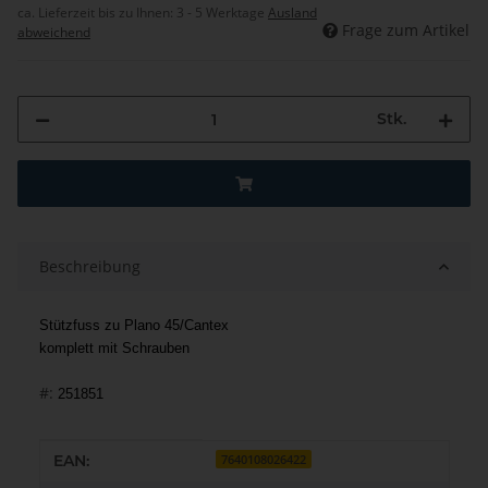
ca. Lieferzeit bis zu Ihnen:
3 - 5 Werktage
Ausland
Frage zum Artikel
abweichend
Stk.
Beschreibung
Stützfuss zu Plano 45/Cantex
komplett mit Schrauben
#:
251851
Produkteigenschaft
Wert
EAN:
7640108026422