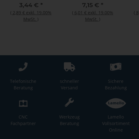
3,44 €
*
7,15 €
*
(
2,89 €
exkl. 19.00%
(
6,01 €
exkl. 19.00%
(
8
MwSt.
)
MwSt.
)
Telefonische
schneller
Sichere
Beratung
Versand
Bezahlung
CNC
Werkzeug
Lamello
Fachpartner
Beratung
Vollsortiment
Online