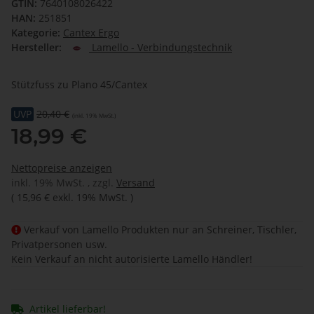
GTIN:
7640108026422
HAN:
251851
Kategorie:
Cantex Ergo
Hersteller:
Lamello - Verbindungstechnik
Stützfuss zu Plano 45/Cantex
UVP
20,40 €
(inkl. 19% MwSt.)
18,99 €
Nettopreise anzeigen
inkl. 19% MwSt. , zzgl.
Versand
(
15,96 €
exkl. 19% MwSt.
)
Verkauf von Lamello Produkten nur an Schreiner, Tischler,
Privatpersonen usw.
Kein Verkauf an nicht autorisierte Lamello Händler!
Artikel lieferbar!