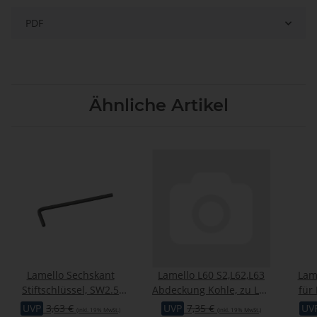
PDF
Ähnliche Artikel
Lamello Sechskant
Lamello L60 S2,L62,L63
Lam
Stiftschlüssel, SW2.5
Abdeckung Kohle, zu L60
für
mm, 51x17 mm
S2/L61/L62/L63
UVP
3,63 €
UVP
7,35 €
UV
(inkl. 19% MwSt.)
(inkl. 19% MwSt.)