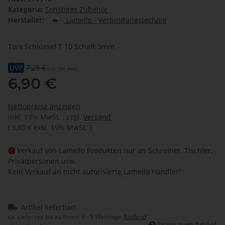
Kategorie:
Sonstiges Zubehör
Hersteller:
Lamello - Verbindungstechnik
Torx Schlüssel T 10 Schaft 3mm
UVP
7,28 €
(inkl. 19% MwSt.)
6,90 €
Nettopreise anzeigen
inkl. 19% MwSt. , zzgl.
Versand
(
5,80 €
exkl. 19% MwSt.
)
Verkauf von Lamello Produkten nur an Schreiner, Tischler,
Privatpersonen usw.
Kein Verkauf an nicht autorisierte Lamello Händler!
Artikel lieferbar!
ca. Lieferzeit bis zu Ihnen:
3 - 5 Werktage
Ausland
Frage zum Artikel