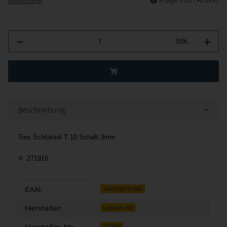
abweichend
Stk.
Beschreibung
Torx Schlüssel T 10 Schaft 3mm
#:
271916
Produkteigenschaft
Wert
EAN:
7640136751686
Hersteller:
Lamello AG
271916