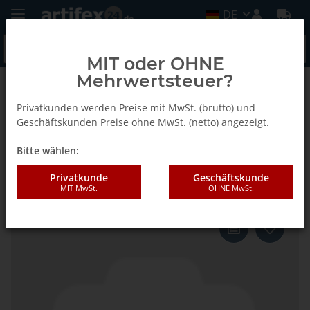
DE
MIT oder OHNE
Mehrwertsteuer?
Zurück zur Liste
Sonstiges Zubehör
Privatkunden werden Preise mit MwSt. (brutto) und
Geschäftskunden Preise ohne MwSt. (netto) angezeigt.
Bitte wählen:
Lamello Torx Schlüssel T 10
Schaft 3mm
Privatkunde
Geschäftskunde
MIT MwSt.
OHNE MwSt.