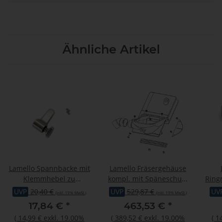
Ähnliche Artikel
Lamello Spannbacke mit
Lamello Fräsergehäuse
Klemmhebel zu
kompl. mit Späneschutz
Ring
Anschlagwinkel, für Zeta
und Stützfuss, für
UVP
20,40 €
UVP
529,87 €
UV
(inkl. 19% MwSt.)
(inkl. 19% MwSt.)
P2,Top20/21,Classic X
Cantex
17,84 €
*
463,53 €
*
(
14,99 €
exkl. 19.00%
(
389,52 €
exkl. 19.00%
(
1