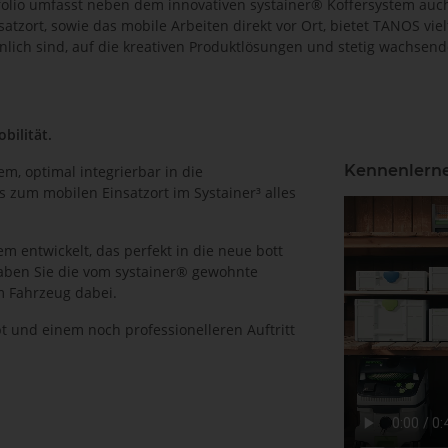
tfolio umfasst neben dem innovativen systainer® Koffersystem au
atzort, sowie das mobile Arbeiten direkt vor Ort, bietet TANOS vi
h sind, auf die kreativen Produktlösungen und stetig wachsende I
bilität.
Kennenlern
m, optimal integrierbar in die
s zum mobilen Einsatzort im Systainer³ alles
m entwickelt, das perfekt in die neue bott
haben Sie die vom systainer® gewohnte
m Fahrzeug dabei.
t und einem noch professionelleren Auftritt