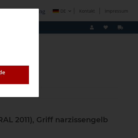
e Holzverarbeitung
DE
Kontakt
Impressum
de
12
RAL 2011), Griff narzissengelb