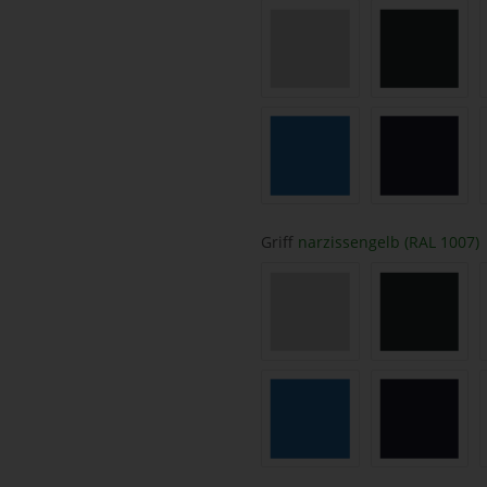
lichtgrau (RAL 7035)
anthrazit
himmelblau (RAL 5015)
saphirbla
Griff
narzissengelb (RAL 1007)
lichtgrau (RAL 7035)
anthrazit
himmelblau (RAL 5015)
saphirbla