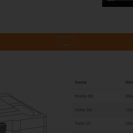
Name
Wer
Breite (B)
39
Höhe (H)
10
Tiefe (T)
29