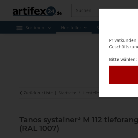
Sortiment
Hersteller
Sale
Leasing 
Privatkunden 
Geschäftskund
Bitte wählen:
Zurück zur Liste
Startseite
Hersteller
Tanos - Systainer
Tanos systainer³ M 112 tieforang
(RAL 1007)