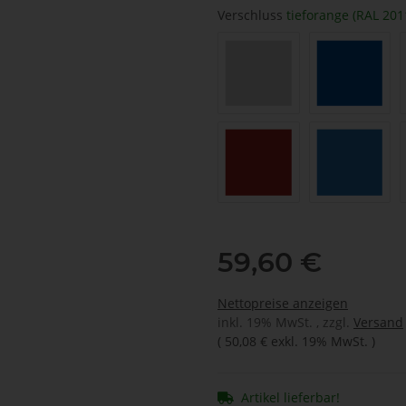
Verschluss
tieforange (RAL 201
lichtgrau (RAL 7035)
signalbla
karminrot (RAL 3002)
himmelbl
59,60 €
Nettopreise anzeigen
inkl. 19% MwSt. , zzgl.
Versand
(
50,08 €
exkl. 19% MwSt.
)
Artikel lieferbar!