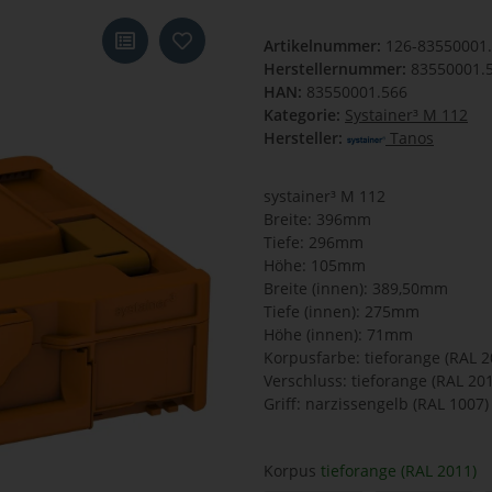
Artikelnummer:
126-83550001
Herstellernummer:
83550001.
HAN:
83550001.566
Kategorie:
Systainer³ M 112
Hersteller:
Tanos
systainer³ M 112
Breite: 396mm
Tiefe: 296mm
Höhe: 105mm
Breite (innen): 389,50mm
Tiefe (innen): 275mm
Höhe (innen): 71mm
Korpusfarbe: tieforange (RAL 2
Verschluss: tieforange (RAL 20
Griff: narzissengelb (RAL 1007)
Korpus
tieforange (RAL 2011)