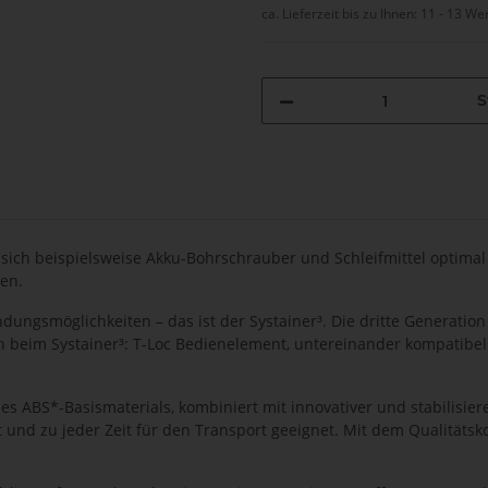
ca. Lieferzeit bis zu Ihnen:
11 - 13 We
S
 sich beispielsweise Akku-Bohrschrauber und Schleifmittel optimal 
en.
ngsmöglichkeiten – das ist der Systainer³. Die dritte Generation
ch beim Systainer³: T-Loc Bedienelement, untereinander kompatibel
des ABS*-Basismaterials, kombiniert mit innovativer und stabilisie
 und zu jeder Zeit für den Transport geeignet. Mit dem Qualitätsk