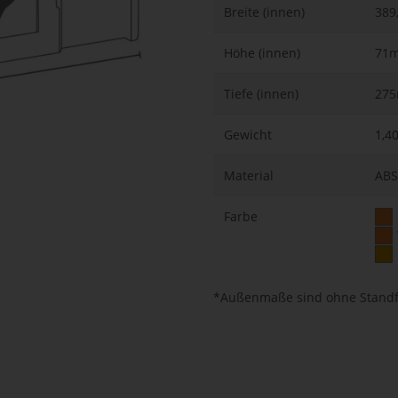
Breite (innen)
389
Höhe (innen)
71
Tiefe (innen)
27
Gewicht
1,4
Material
ABS
Farbe
*Außenmaße sind ohne Stand