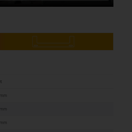
t
6mm
5mm
6mm