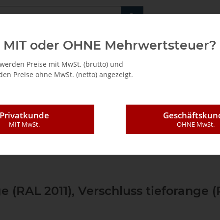
Fachshop für di
MIT oder OHNE Mehrwertsteuer?
/ Mietkauf
werden Preise mit MwSt. (brutto) und
en Preise ohne MwSt. (netto) angezeigt.
Privatkunde
Geschäftskun
MIT MwSt.
OHNE MwSt.
Leer-systainer®
Systainer³ M
Systainer³ M 112
Systainer³ M 1
e (RAL 2011), Verschluss tieforange (