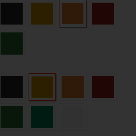
tieforange (RAL 2011)
 (RAL 7016)
schwarz (RAL 9004)
narzissengelb (RAL 1007)
karminrot (RAL 
u (RAL 5003)
smaragdgrün (RAL 6001)
narzissengelb (RAL 1007)
 (RAL 7016)
schwarz (RAL 9004)
tieforange (RAL 2011)
karminrot (RAL 
u (RAL 5003)
smaragdgrün (RAL 6001)
signalgrün (HKS 54 K)
weiß (RAL 9016)