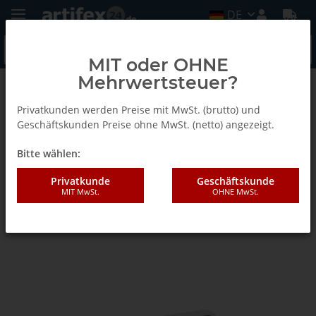
DE
MIT oder OHNE
Mehrwertsteuer?
Startseite
Privatkunden werden Preise mit MwSt. (brutto) und
Geschäftskunden Preise ohne MwSt. (netto) angezeigt.
systainer³ M 112
Bitte wählen:
Privatkunde
Geschäftskunde
MIT MwSt.
OHNE MwSt.
Artikel 1 - 1 von 1