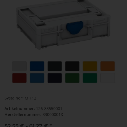
Systainer³ M 112
Artikelnummer:
126-83550001
Herstellernummer:
83000001X
52,55 € -
61,27 €
*