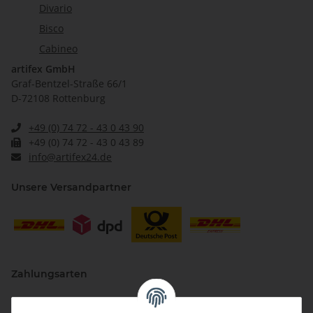
Divario
Bisco
Cabineo
artifex GmbH
Graf-Bentzel-Straße 66/1
D-72108 Rottenburg
+49 (0) 74 72 - 43 0 43 90
+49 (0) 74 72 - 43 0 43 89
info@artifex24.de
Unsere Versandpartner
Zahlungsarten