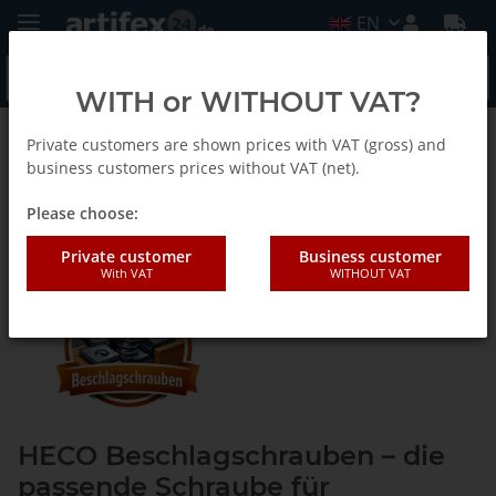
EN
WITH or WITHOUT VAT?
Private customers are shown prices with VAT (gross) and
HECO-Screws for wood connections
business customers prices without VAT (net).
Please choose:
Heco Beschlagschrauben
Private customer
Business customer
With VAT
WITHOUT VAT
HECO Beschlagschrauben – die
passende Schraube für