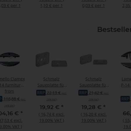
,03 € per 1
1,10 € per 1
0,03 € per 1
2,35
Bestselle
mello Clamex
Schmalz
Schmalz
Lame
14 furniture
Saugplatte für
Saugplatte für
P-14
onnector for
from
Blocksauger
Blocksauger
for
RRP
22,13 €
RRP
21,42 €
(incl.
(incl.
Zeta
oben VCSP-O
oben VCSP-O
P
118,88 €
RRP
(incl.
19% VAT)
19% VAT)
140x115x16.5mm
125x75x16.5mm
19,92 €
*
19,28 €
*
19% VAT)
04,16 €
*
66
(
16,74 €
excl.
(
16,20 €
excl.
87,53 €
excl.
19.00% VAT
)
19.00% VAT
)
(
55,
9.00% VAT
)
19.