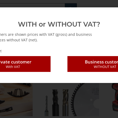
Fachshop für di
WITH or WITHOUT VAT?
rs
Leasing / Mietkauf
mers are shown prices with VAT (gross) and business
ces without VAT (net).
:
ivate customer
Business cust
 range
With VAT
WITHOUT VAT