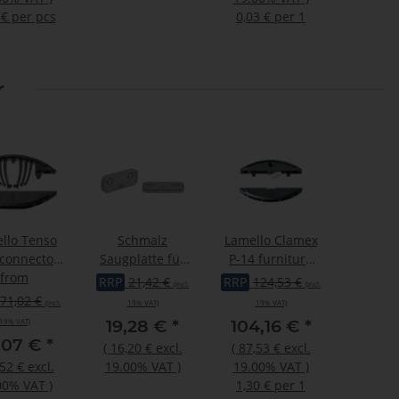
 € per pcs
0,03 € per 1
r
llo Tenso
Schmalz
Lamello Clamex
 connector
Saugplatte für
P-14 furniture
 glueing
from
Blocksauger
connector for
RRP
21,42 €
RRP
124,53 €
(incl.
(incl.
oben VCSP-O
Zeta 80 pair
71,02 €
(incl.
19% VAT)
19% VAT)
120x50x15.5mm
145334
19,28 €
*
104,16 €
*
19% VAT)
,07 €
*
(
16,20 €
excl.
(
87,53 €
excl.
52 €
excl.
19.00% VAT
)
19.00% VAT
)
00% VAT
)
1,30 € per 1