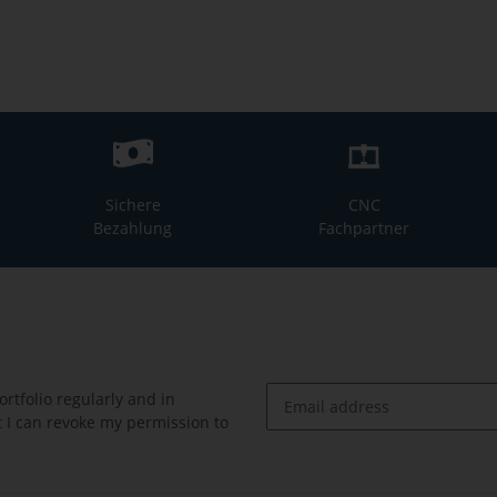
Sichere
CNC
Bezahlung
Fachpartner
rtfolio regularly and in
at I can revoke my permission to
Newsletter Subscribe