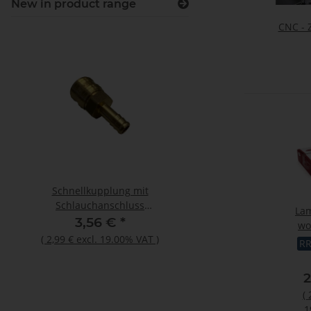
New in product range
CNC - 
Schnellkupplung mit
Otto Primer 1225 100
Schlauchanschluss
Flasche
Lam
26KATF10MPX
3,56 €
*
12,44 €
*
wo
(
2,99 €
excl. 19.00% VAT
)
(
10,45 €
excl. 19.00
Siz
R
2
(
1