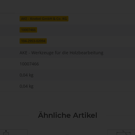
AKE - Knebel GmbH & Co. KG
10007466
104-2953-02094
AKE - Werkzeuge für die Holzbearbeitung
10007466
0,04 kg
0,04
kg
Ähnliche Artikel