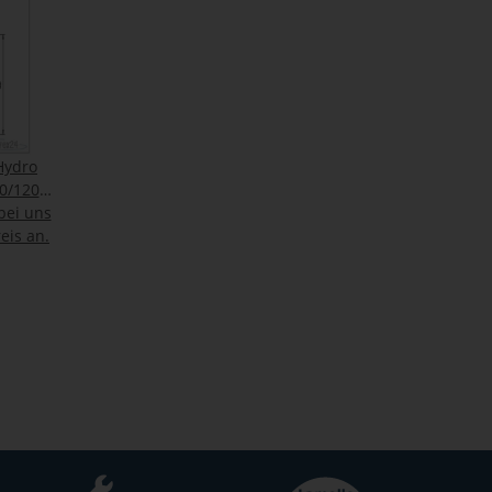
Hydro
0/120-
 bei uns
eis an.