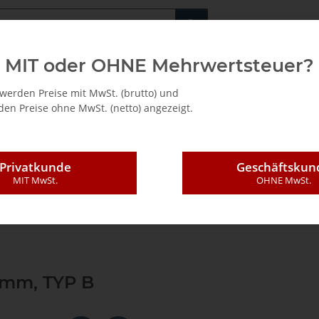
Fachshop für di
MIT oder OHNE Mehrwertsteuer?
/ Mietkauf
werden Preise mit MwSt. (brutto) und
en Preise ohne MwSt. (netto) angezeigt.
Privatkunde
Geschäftskun
MIT MwSt.
OHNE MwSt.
Profilfräser
WP-Profilfräser
WP Stirnprofiler Z2
Ersatzteile
AK
mm, TYP B