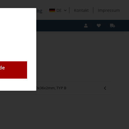
e Holzverarbeitung
DE
Kontakt
Impressum
de
E BLANKETT HW02 40x36x2mm, TYP B