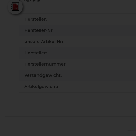
Ersatzteile
AKE - Gesamtkatalog
Produkteigenschaft
Wert
Hersteller:
Hersteller-Nr:
unsere Artikel Nr:
Hersteller:
Herstellernummer:
Versandgewicht:
Artikelgewicht: