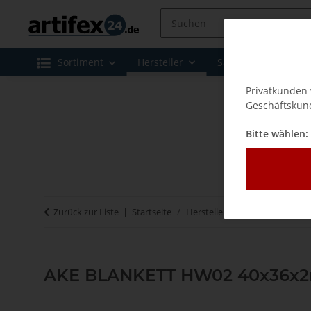
Sortiment
Hersteller
Sale
Leasing 
Privatkunden 
Geschäftskund
Bitte wählen:
Zurück zur Liste
Startseite
Hersteller
AKE - Werkzeuge
AKE BLANKETT HW02 40x36x2