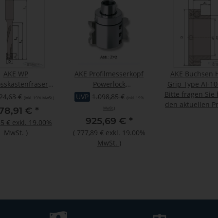
AKE WP
AKE Profilmesserkopf
AKE Buchsen 
osskastenfräser
Powerlock
Grip Type AI-10
P D=16mm Z=2
90X190XHSK85WE Z2
Bitte fragen Sie
60
24,63 €
UVP
1.098,85 €
(inkl. 19% MwSt.)
(inkl. 19%
HS R
den aktuellen Pr
78,91 €
*
MwSt.)
925,69 €
*
5 €
exkl. 19.00%
MwSt.
)
(
777,89 €
exkl. 19.00%
MwSt.
)