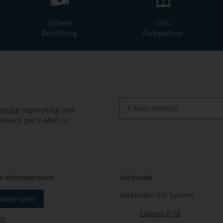
Sichere
CNC
Bezahlung
Fachpartner
lärung
regelmäßig und
timent per E-Mail zu.
Newsletter Abonnieren
e Informationen
Verbinder
Verbinden mit System
 widerrufen
Clamex P-14
tz