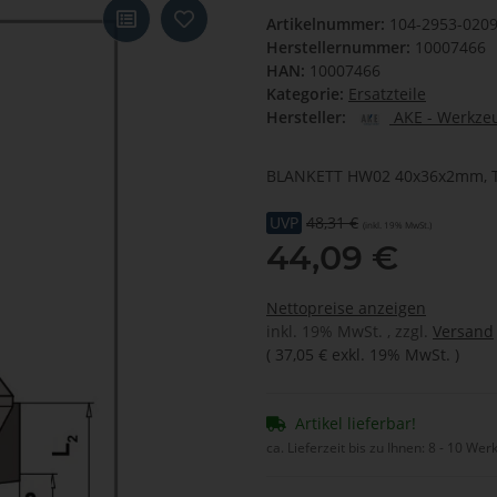
Artikelnummer:
104-2953-020
Herstellernummer:
10007466
HAN:
10007466
Kategorie:
Ersatzteile
Hersteller:
AKE - Werkzeu
BLANKETT HW02 40x36x2mm, T
UVP
48,31 €
(inkl. 19% MwSt.)
44,09 €
Nettopreise anzeigen
inkl. 19% MwSt. , zzgl.
Versand
(
37,05 €
exkl. 19% MwSt.
)
Artikel lieferbar!
ca. Lieferzeit bis zu Ihnen:
8 - 10 Wer