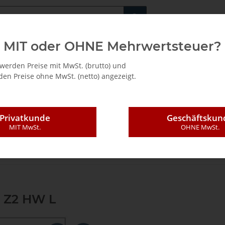
Fachshop für di
MIT oder OHNE Mehrwertsteuer?
/ Mietkauf
werden Preise mit MwSt. (brutto) und
en Preise ohne MwSt. (netto) angezeigt.
Privatkunde
Geschäftskun
MIT MwSt.
OHNE MwSt.
Bohrer
Dübelbohrer
HW mit Flachspitze
Schaft 10 - Länge= 57
0 Z2 HW L