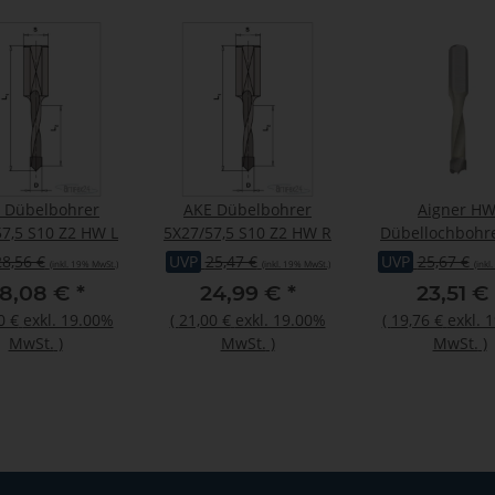
 Dübelbohrer
AKE Dübelbohrer
Aigner HW
7,5 S10 Z2 HW L
5X27/57,5 S10 Z2 HW R
Dübellochbohrer
C274-0557
28,56 €
UVP
25,47 €
UVP
25,67 €
(inkl. 19% MwSt.)
(inkl. 19% MwSt.)
(inkl
8,08 €
*
24,99 €
*
23,51 €
0 €
exkl. 19.00%
(
21,00 €
exkl. 19.00%
(
19,76 €
exkl. 
MwSt.
)
MwSt.
)
MwSt.
)