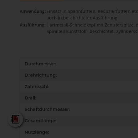
Anwendung:
Einsatz in Spannfuttern, Reduzierfuttern e
auch in beschichteter Ausführung.
Ausführung:
Hartmetall-Schneidkopf mit Zentrierspitze,
Spiralteil kunststoff- beschichtet. Zylinder
Produkteigenschaft
Wert
Durchmesser:
Drehrichtung:
Zähnezahl:
Drall:
Schaftdurchmesser:
AKE - Gesamtkatalog
Gesamtlänge:
Nutzlänge: