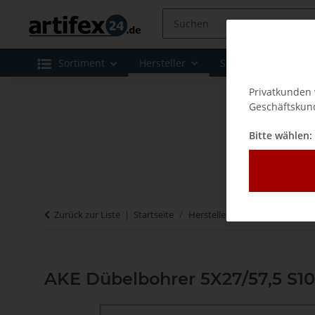
Sortiment
Hersteller
Sale
Leasing 
Privatkunden 
Geschäftskund
Bitte wählen:
Zurück zur Liste
Startseite
Hersteller
AKE - Werkzeuge
AKE Dübelbohrer 5X27/57,5 S1