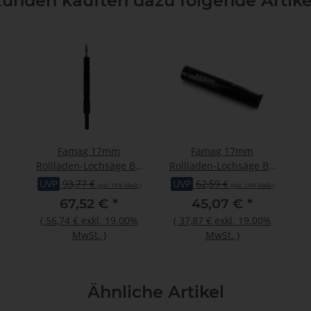
unden kauften dazu folgende Artike
Famag 17mm
Famag 17mm
Rollladen-Lochsäge Bi-
Rollladen-Lochsäge Bi-
Metall HSS Schaft
Metall HSS
UVP
93,77 €
UVP
62,59 €
(inkl. 19% MwSt.)
(inkl. 19% MwSt.)
12mm
67,52 €
*
45,07 €
*
(
56,74 €
exkl. 19.00%
(
37,87 €
exkl. 19.00%
MwSt.
)
MwSt.
)
Ähnliche Artikel