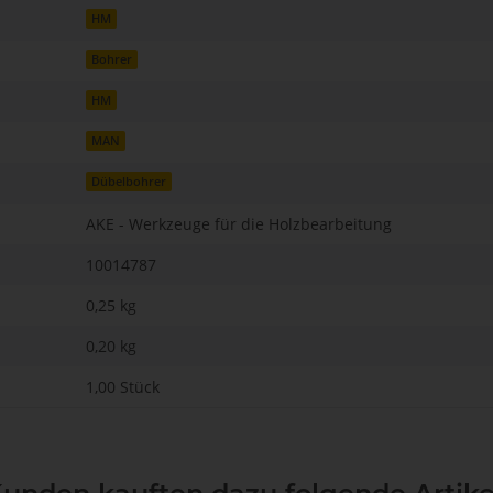
HM
Bohrer
HM
MAN
Dübelbohrer
AKE - Werkzeuge für die Holzbearbeitung
10014787
0,25 kg
0,20
kg
1,00 Stück