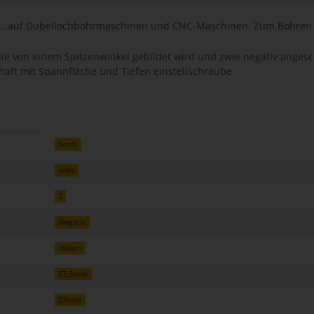
tc., auf Dübellochbohrmaschinen und CNC-Maschinen. Zum Bohren v
 die von einem Spitzenwinkel gebildet wird und zwei negativ anges
schaft mit Spannfläche und Tiefen einstellschraube.
5mm
links
2
Negativ
10mm
57,5mm
27mm