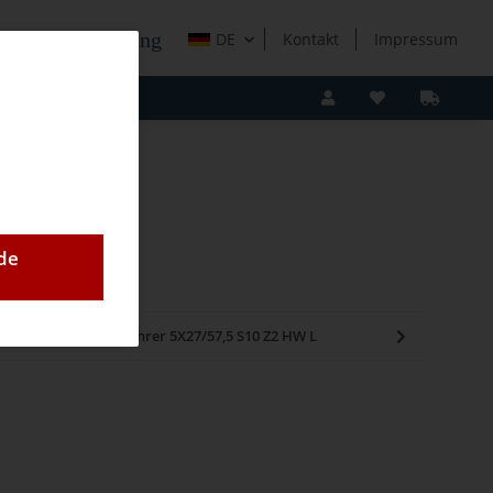
e Holzverarbeitung
DE
Kontakt
Impressum
de
,5mm
AKE Dübelbohrer 5X27/57,5 S10 Z2 HW L