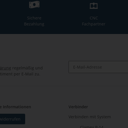
Sichere
CNC
Bezahlung
Fachpartner
lärung
regelmäßig und
timent per E-Mail zu.
Newsletter Abonnieren
e Informationen
Verbinder
Verbinden mit System
 widerrufen
Clamex P-14