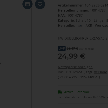
Artikelnummer:
104-2953-021
Herstellernummer:
10014787
HAN:
10014787
Kategorie:
Schaft 10 - Länge=
Hersteller:
AKE - Werkzeu
HW DÜBELBOHRER 5x27/57,5 S1
UVP
25,47 €
(inkl. 19% MwSt.)
24,99 €
Nettopreise anzeigen
inkl. 19% MwSt. , zzgl.
Versand
(
21,00 €
exkl. 19% MwSt.
)
Artikel lieferbar!
ca. Lieferzeit bis zu Ihnen:
8 - 10 Wer