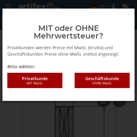
DE
MIT oder OHNE
Mehrwertsteuer?
Zurück zur Liste
mit Wendeplatte Z2
Privatkunden werden Preise mit MwSt. (brutto) und
Geschäftskunden Preise ohne MwSt. (netto) angezeigt.
Bitte wählen:
AKE GEWINDESTIFT M5x5 o.R.
DIN 913
Privatkunde
Geschäftskunde
MIT MwSt.
OHNE MwSt.