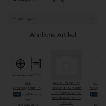
Artikelgewicht:
0,00
kg
Bewertungen
Ähnliche Artikel
P
AKE
AKE Nutfräser Z2
AKE Fix
ste
Anschlagschraube
HW M10 14x35mm
Schnellsp
N
M6 x 10
Bitte fragen Sie bei
m 192X
UVP
23,68 €
UVP
1.31
(inkl.
(inkl. 19%
uns den aktuellen
MwSt.)
19% Mw
Preis an.
*
22,99 €
*
990,