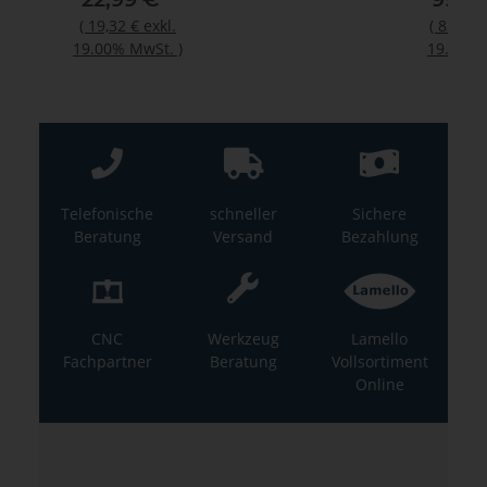
.
(
19,32 €
exkl.
(
832,36
)
19.00% MwSt.
)
19.00% 
Telefonische
schneller
Sichere
Beratung
Versand
Bezahlung
CNC
Werkzeug
Lamello
Fachpartner
Beratung
Vollsortiment
Online