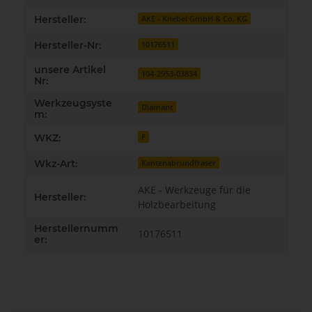
Hersteller:
AKE - Knebel GmbH & Co. KG
Hersteller-Nr:
10176511
unsere Artikel
104-2953-03834
Nr:
Werkzeugsyste
Diamant
m:
WKZ:
F
Wkz-Art:
Kantenabrundfräser
AKE - Werkzeuge für die
Hersteller:
Holzbearbeitung
Herstellernumm
10176511
er: