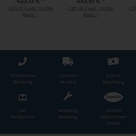
423,13 €
*
453,91 €
*
(
355,57 €
exkl. 19.00%
(
381,44 €
exkl. 19.00%
(
29
MwSt.
)
MwSt.
)
Telefonische
schneller
Sichere
Beratung
Versand
Bezahlung
CNC
Werkzeug
Lamello
Fachpartner
Beratung
Vollsortiment
Online