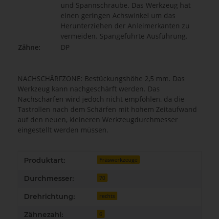
und Spannschraube. Das Werkzeug hat
einen geringen Achswinkel um das
Herunterziehen der Anleimerkanten zu
vermeiden. Spangeführte Ausführung.
Zähne:
DP
NACHSCHÄRFZONE: Bestückungshöhe 2,5 mm. Das
Werkzeug kann nachgeschärft werden. Das
Nachschärfen wird jedoch nicht empfohlen, da die
Tastrollen nach dem Schärfen mit hohem Zeitaufwand
auf den neuen, kleineren Werkzeugdurchmesser
eingestellt werden müssen.
Produkteigenschaft
Wert
Produktart:
Fräswerkzeuge
Durchmesser:
70
Drehrichtung:
rechts
Zähnezahl:
6