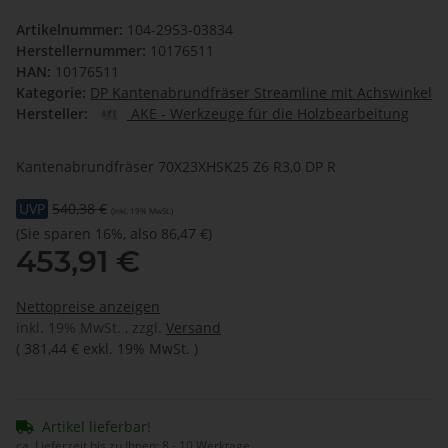
Artikelnummer:
104-2953-03834
Herstellernummer:
10176511
HAN:
10176511
Kategorie:
DP Kantenabrundfräser Streamline mit Achswinkel
Hersteller:
AKE - Werkzeuge für die Holzbearbeitung
Kantenabrundfräser 70X23XHSK25 Z6 R3,0 DP R
UVP
540,38 €
(inkl. 19% MwSt.)
(Sie sparen
16%
, also
86,47 €
)
453,91 €
Nettopreise anzeigen
inkl. 19% MwSt. , zzgl.
Versand
(
381,44 €
exkl. 19% MwSt.
)
Artikel lieferbar!
ca. Lieferzeit bis zu Ihnen:
8 - 10 Werktage