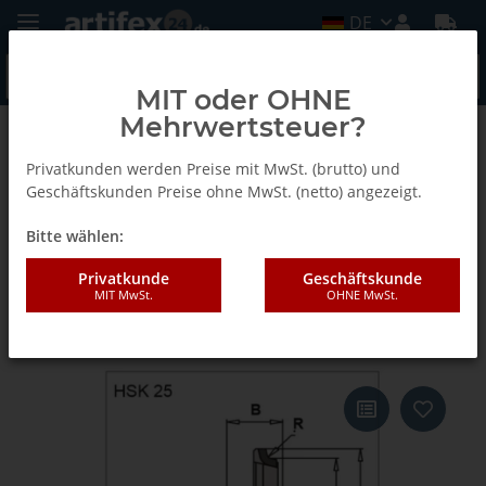
DE
MIT oder OHNE
Mehrwertsteuer?
Zurück zur Liste
Privatkunden werden Preise mit MwSt. (brutto) und
DP Kantenabrundfräser Streamline mit Achswinkel
Geschäftskunden Preise ohne MwSt. (netto) angezeigt.
Bitte wählen:
AKE Kantenabrundfräser
Privatkunde
Geschäftskunde
MIT MwSt.
OHNE MwSt.
70X23XHSK25 Z6 R3,0 Diamant
(PKD) R