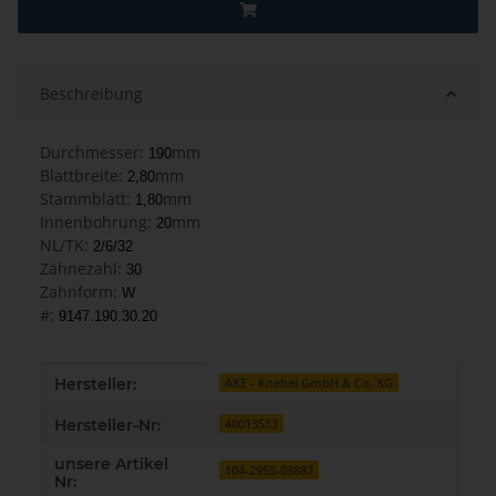
Beschreibung
Durchmesser:
mm
190
Blattbreite:
mm
2,80
Stammblatt:
mm
1,80
Innenbohrung:
mm
20
NL/TK:
2/6/32
Zähnezahl:
30
Zahnform:
W
#:
9147.190.30.20
Produkteigenschaft
Wert
Hersteller:
AKE - Knebel GmbH & Co. KG
Hersteller-Nr:
40013533
unsere Artikel
104-2953-03887
Nr: