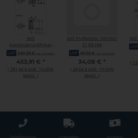
AKE
AKE Profilplatte 20X25X2
AKE
Kantenabrundfräser
Z1 R8 HW
UVP
62X17,5 HSK32 Z6 R3,0 L
UVP
540,38 €
UVP
40,58 €
(inkl. 19% MwSt.)
(inkl. 19% MwSt.)
453,91 €
*
34,08 €
*
(
12
(
381,44 €
exkl. 19.00%
(
28,64 €
exkl. 19.00%
MwSt.
)
MwSt.
)
Telefonische
schneller
Sichere