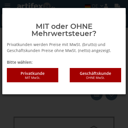
DE
MIT oder OHNE
Mehrwertsteuer?
Zurück zur Liste
Stiftschlüssel
Privatkunden werden Preise mit MwSt. (brutto) und
Geschäftskunden Preise ohne MwSt. (netto) angezeigt.
Bitte wählen:
AKE SECHSKANT-
STIFTSCHLÜSSEL SW8
Privatkunde
Geschäftskunde
MIT MwSt.
OHNE MwSt.