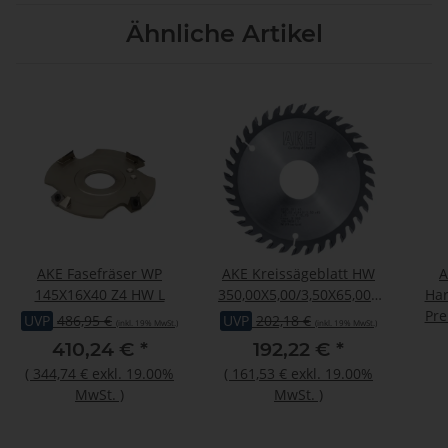
Ähnliche Artikel
AKE Fasefräser WP
AKE Kreissägeblatt HW
A
145X16X40 Z4 HW L
350,00X5,00/3,50X65,000
Har
Z72
Pre
UVP
486,95 €
UVP
202,18 €
(inkl. 19% MwSt.)
(inkl. 19% MwSt.)
410,24 €
*
192,22 €
*
(
344,74 €
exkl. 19.00%
(
161,53 €
exkl. 19.00%
MwSt.
)
MwSt.
)