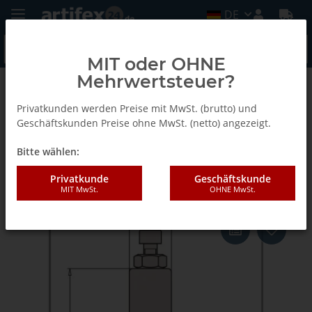
DE
MIT oder OHNE
Mehrwertsteuer?
Zurück zur Liste
Ersatzteile
Privatkunden werden Preise mit MwSt. (brutto) und
Geschäftskunden Preise ohne MwSt. (netto) angezeigt.
Bitte wählen:
AKE SECHSKANTSCHLÜSSEL
m.QUERGRIFF
Privatkunde
Geschäftskunde
MIT MwSt.
OHNE MwSt.