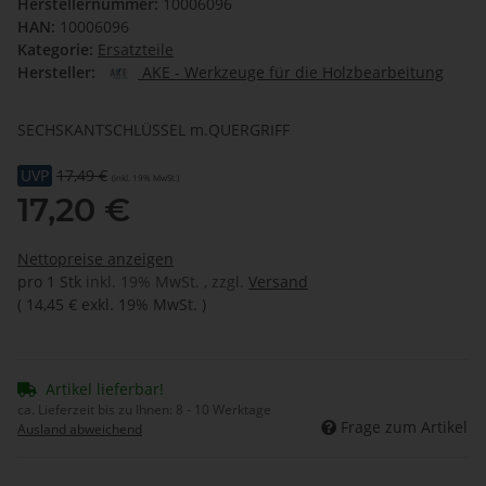
Herstellernummer:
10006096
HAN:
10006096
Kategorie:
Ersatzteile
Hersteller:
AKE - Werkzeuge für die Holzbearbeitung
SECHSKANTSCHLÜSSEL m.QUERGRIFF
UVP
17,49 €
(inkl. 19% MwSt.)
17,20 €
Nettopreise anzeigen
pro 1 Stk
inkl. 19% MwSt. , zzgl.
Versand
(
14,45 €
exkl. 19% MwSt.
)
Artikel lieferbar!
ca. Lieferzeit bis zu Ihnen:
8 - 10 Werktage
Frage zum Artikel
Ausland abweichend