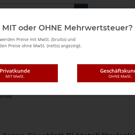
Fachshop für di
MIT oder OHNE Mehrwertsteuer?
/ Mietkauf
werden Preise mit MwSt. (brutto) und
en Preise ohne MwSt. (netto) angezeigt.
Privatkunde
Geschäftskun
MIT MwSt.
OHNE MwSt.
oszillierende Werkzeuge
Sägeblätter
E-Cut Precision BIM Sägeblätter
tarlock