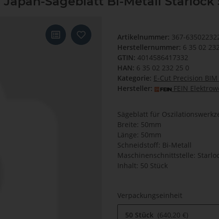
Japan-Sägeblatt Bi-Metall Starlock 
Artikelnummer:
367-63502232
Herstellernummer:
6 35 02 23
GTIN:
4014586417332
HAN:
6 35 02 232 25 0
Kategorie:
E-Cut Precision BIM
Hersteller:
FEIN Elektro
Sägeblatt für Oszilationswerk
Breite: 50mm
Länge: 50mm
Schneidstoff: Bi-Metall
Maschinenschnittstelle: Starlo
Inhalt: 50 Stück
Verpackungseinheit
50 Stück
640,20 €