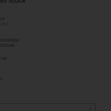
50 Stück
250
2 25 0
 Sägeblätter
werkzeuge
zeuge
ck