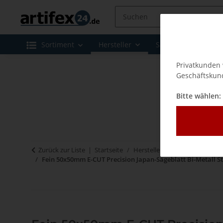
Sortiment
Hersteller
Sale
Leasing 
Privatkunden 
Geschäftskund
Bitte wählen:
Zurück zur Liste
Startseite
Hersteller
Fein
Zubehör 
Fein 50x50mm E-CUT Precision Japan-Sägeblatt Bi-Metall S