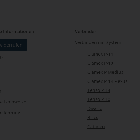
e Informationen
Verbinder
Verbinden mit System
 widerrufen
Clamex P-14
tz
Clamex P-10
Clamex P Medius
Clamex P-14 Flexus
Tenso P-14
m
Tenso P-10
setzhinweise
Divario
belehrung
Bisco
Cabineo