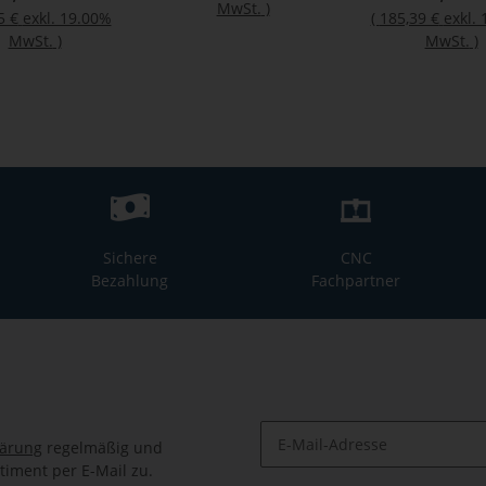
MwSt.
)
5 €
exkl. 19.00%
(
185,39 €
exkl.
MwSt.
)
MwSt.
)
Sichere
CNC
Bezahlung
Fachpartner
lärung
regelmäßig und
timent per E-Mail zu.
Newsletter Abonnieren