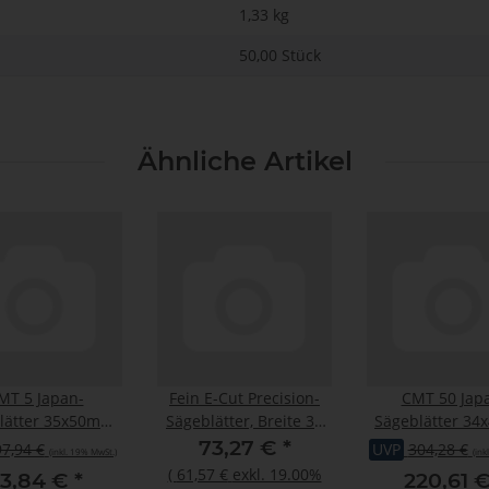
1,33
kg
50,00 Stück
Ähnliche Artikel
MT 5 Japan-
Fein E-Cut Precision-
CMT 50 Jap
lätter 35x50mm
Sägeblätter, Breite 35
Sägeblätter 3
BIM
mm, VE 5 St
HCS
73,27 €
*
97,94 €
UVP
304,28 €
(inkl. 19% MwSt.)
(ink
(
61,57 €
exkl. 19.00%
3,84 €
*
220,61 