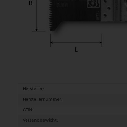
Produkteigenschaft
Wert
Hersteller:
Herstellernummer:
GTIN:
Versandgewicht: